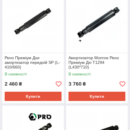
Рено Преміум Дхи
Амортизатор Monroe Рено
амортизатор передній SP (L-
Преміум Дхі T1294
410/660)
(L430*710)
В наявності
В наявності
2 460
3 760
₴
₴
Купити
Купити