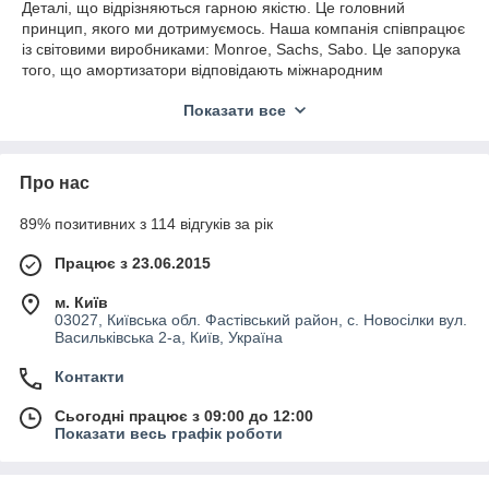
Деталі, що відрізняються гарною якістю. Це головний
принцип, якого ми дотримуємось. Наша компанія співпрацює
із світовими виробниками: Monroe, Sachs, Sabo. Це запорука
того, що амортизатори відповідають міжнародним
стандартам та експлуатуються довгий час. Клієнти це цінують
Показати все
та вибирають запчастини для сідельних тягачів саме у нас!
Амортизатори Renault Premium у
Про нас
широкому асортименті
89% позитивних з 114 відгуків за рік
Амортизатор - деталь, що використовується для гасіння
коливань та поглинання поштовхів. Це є ключовим
Працює з 23.06.2015
елементом підвіски вантажного автомобіля, за допомогою
якого компенсуються навантаження на ходову частину.
м. Київ
03027, Київська обл. Фастівський район, с. Новосілки вул.
Обираючи амортизатор Renault Premium, звертайте увагу на
Васильківська 2-а, Київ, Україна
бренд. Залежно від такого параметра, товари
класифікуються на оригінали та замінники. У першому
Контакти
випадку пристрої для гасіння коливань виготовляє виробник
транспортних засобів. Для них характерна вища ціна та
Сьогодні працює з 09:00 до 12:00
бездоганна якість. Аналоги видають інші компанії. До їх
Показати весь графік роботи
основних особливостей належить доступна ціна, практичність
і довговічність. Ви можете купити будь-який амортизатор, що