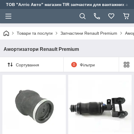
ТОВ "Алтіс Авто" магазин TIR запчастин для вантажних авт
Товари та послуги
Запчастини Renault Premium
Амор
Амортизатори Renault Premium
Сортування
0
Фільтри