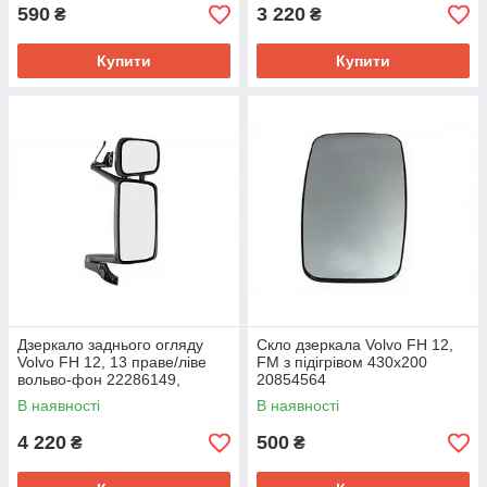
590
3 220
₴
₴
Купити
Купити
Дзеркало заднього огляду
Скло дзеркала Volvo FH 12,
Volvo FH 12, 13 праве/ліве
FM з підігрівом 430x200
вольво-фон 22286149,
20854564
20567633
В наявності
В наявності
4 220
500
₴
₴