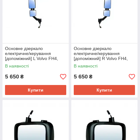
Основне дзеркало
Основне дзеркало
електричне/керування
електричне/керування
[допоміжний] L Volvo FH4,
[допоміжний] R Volvo FH4,
FM4 21765178
FM4 82943739
В наявності
В наявності
5 650
5 650
₴
₴
Купити
Купити