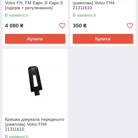
Volvo FH, FM Євро 3/ Євро 5
(рампова) Volvo FH4
[підігрів + регулювання]
21311610
20467205
В наявності
В наявності
4 080
350
₴
₴
Купити
Купити
Кришка дзеркала переднього
(рампова) Volvo FH4
21311610
В наявності