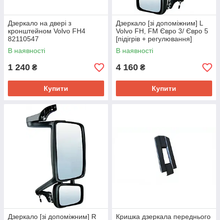
Дзеркало на двері з
Дзеркало [зі допоміжним] L
кронштейном Volvo FH4
Volvo FH, FM Євро 3/ Євро 5
82110547
[підігрів + регулювання]
20467204
В наявності
В наявності
1 240
4 160
₴
₴
Купити
Купити
Дзеркало [зі допоміжним] R
Кришка дзеркала переднього