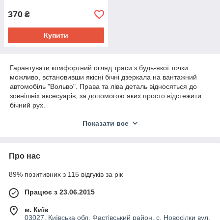
370
₴
Купити
Гарантувати комфортний огляд траси з будь-якої точки
можливо, встановивши якісні бічні дзеркала на вантажний
автомобіль "Вольво". Права та ліва деталь відносяться до
зовнішніх аксесуарів, за допомогою яких просто відстежити
бічний рух.
На сайті інтернет-магазину представлені оригінальні
Показати все
дзеркала з підігрівом та без на автомобіль Volvo FH12, FH13.
Продукція має зручність і простоту обертання. Вироби від
виробника відрізняються тривалим терміном експлуатації та
Про нас
високою якістю.
89% позитивних з 115 відгуків за рік
Переваги правого та лівого дзеркала з
підігрівом на «Вольво ФН 12, ФН13»
Працює з 23.06.2015
м. Київ
03027, Київська обл. Фастівський район, с. Новосілки вул.