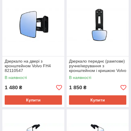
Дзеркало на двері з
Дзеркало переднє (рампове)
кронштейном Volvo FH4
ручне/керування з
82110547
кронштейном і кришкою Volvo
FH4 ZL01-51-035B
В наявності
В наявності
1 480
1 850
₴
₴
Купити
Купити