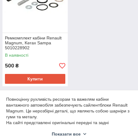
Ремкомплект кабіни Renault
Magnum, Kerax Sampa
5010228902
В наявності
500
₴
Купити
Повноцінну рухливість ресорам та важелям кабіни
вантажного автомобіля забезпечують сайлентблоки Renault
Magnum. Це нерозбірні деталі, що являють собою шарніри з
гуми та металу.
На сайті представлені оригінальні передні та задні
сайлентблоки «Рено Магнум» ресор кабіни від найкращих
Показати все
виробників. Вони забезпечують герметичність та відмінну