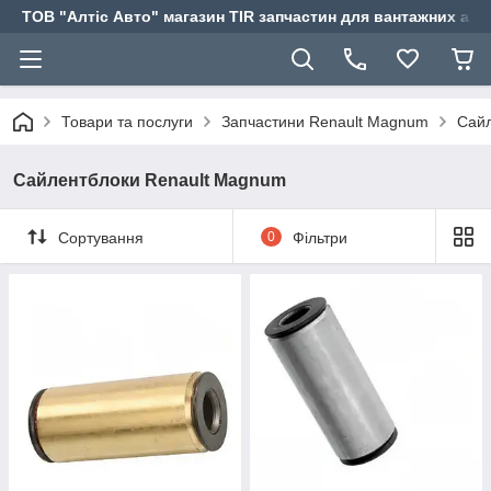
ТОВ "Алтіс Авто" магазин TIR запчастин для вантажних авт
Товари та послуги
Запчастини Renault Magnum
Сайл
Сайлентблоки Renault Magnum
Сортування
0
Фільтри