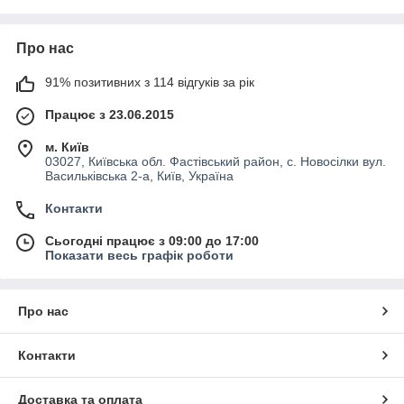
фіксацію деталей, що запобігає силі тертя, що призводить до
зносу конструкції.
Про нас
Як замінити сайлентблоки ресора кабіни
91% позитивних з 114 відгуків за рік
«Рено Магнум»
Працює з 23.06.2015
м. Київ
У разі, коли заміна сайлентблоків ресор кабіни «Рено
03027, Київська обл. Фастівський район, с. Новосілки вул.
Магнум» відбувається за допомогою стаціонарного преса, з
Васильківська 2-а, Київ, Україна
автомобіля знімають ресору та поміщають на верстат, де
відбувається процедура. Це найбільш точний, але тривалий
Контакти
метод.
Сьогодні працює з 09:00 до 17:00
Також роботу можна виконати шляхом вибивання та
Показати весь графік роботи
запресування, використовуючи молот або кувалду. Для цієї
мети знадобиться шмат труби потрібного діаметра. На
випадок застосовується метод випалювання газовим різаком.
Про нас
Якісні передні та задні сайлентблоки
Контакти
Renault Magnum
Доставка та оплата