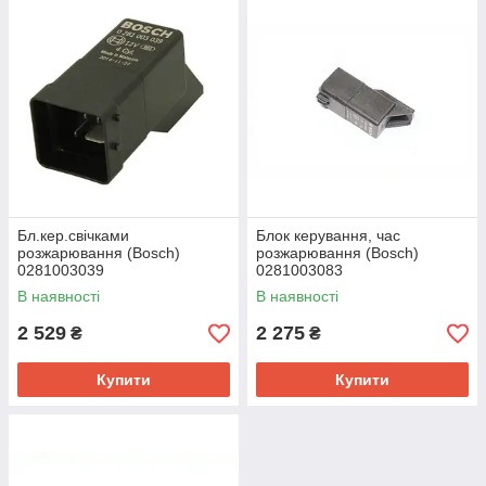
Бл.кер.свічками
Блок керування, час
розжарювання (Bosch)
розжарювання (Bosch)
0281003039
0281003083
В наявності
В наявності
2 529
2 275
₴
₴
Купити
Купити