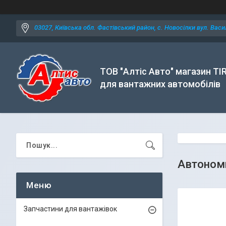
03027, Київська обл. Фастівський район, с. Новосілки вул. Васил
ТОВ "Алтіс Авто" магазин TI
для вантажних автомобілів
Автономн
Запчастини для вантажівок