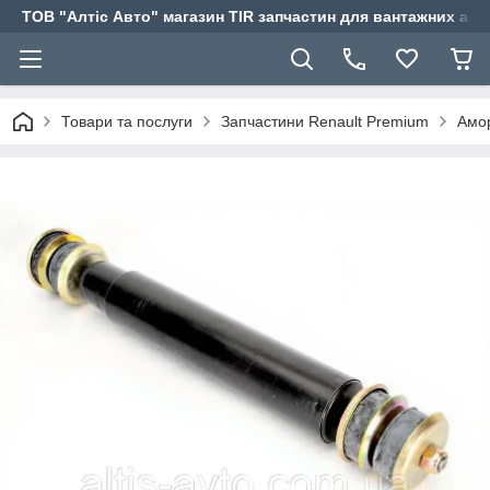
ТОВ "Алтіс Авто" магазин TIR запчастин для вантажних авт
Товари та послуги
Запчастини Renault Premium
Амор