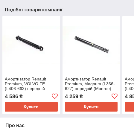
Подібні товари компанії
Амортизатор Renault
Амортизатор Renault
Амор
Premium, VOLVO FE
Premium, Magnum (L366-
Prem
(L406-663) передній
627) передній (Monroe)
(L40
(Monroe) T1271
T1223
(Mon
4 586
4 259
4 8
₴
₴
Купити
Купити
Про нас