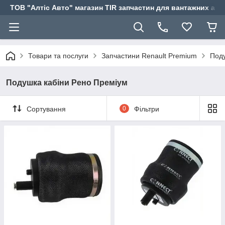
ТОВ "Алтіс Авто" магазин TIR запчастин для вантажних авт
Товари та послуги
Запчастини Renault Premium
Поду
Подушка кабіни Рено Преміум
Сортування
0
Фільтри