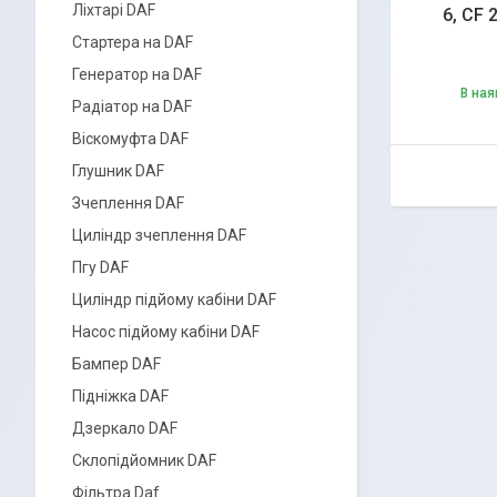
Ліхтарі DAF
6, CF
Стартера на DAF
Генератор на DAF
В ная
Радіатор на DAF
Віскомуфта DAF
Глушник DAF
Зчеплення DAF
Циліндр зчеплення DAF
Пгу DAF
Циліндр підйому кабіни DAF
Насос підйому кабіни DAF
Бампер DAF
Підніжка DAF
Дзеркало DAF
Склопідйомник DAF
Фільтра Daf