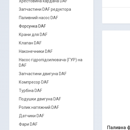
Хрестовина кардана DAF
Запчастини DAF редуктора
Паливний насос DAF
Форсунка DAF
Крани для DAF
Клапан DAF
Наконечники DAF
Насос гідропідсилювача (ГУР) на
DAF
Запчастини двигуна DAF
Компресор DAF
Турбіна DAF
Подушки двигуна DAF
Ролик натяжний DAF
Датчики DAF
Фари DAF
Паливна ф