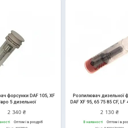
ач форсунки DAF 105, XF
Розпилювач дизельної 
вро 5 дизельної
DAF XF 95, 65 75 85 CF, LF
2 340 ₴
2 130 ₴
вності
Оптом і в роздріб
В наявності
Оптом і в ро