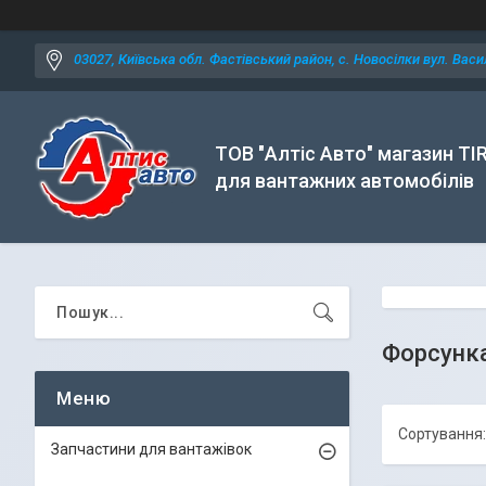
03027, Київська обл. Фастівський район, с. Новосілки вул. Васил
ТОВ "Алтіс Авто" магазин TI
для вантажних автомобілів
Форсунк
Запчастини для вантажівок