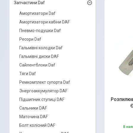
Запчастини Daf
Амортизатори Daf
Амортизатори кабіни DAF
Пневмо-подушки Daf
Ресори Daf
Гальмівні колодки Daf
Гальмівні диски DAF
Сайлентблоки Daf
Тяги Daf
Ремкомплект супорта Daf
Энергоаккумулятор DAF
Розпилюв
Підшипник ступиці DAF
Є
Сальники DAF
Маточина DAF
Болт колісний DAF
В ная