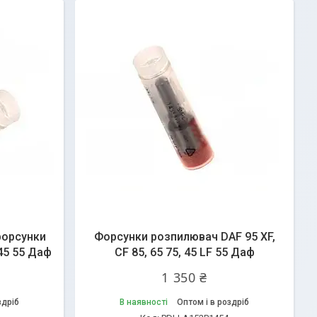
форсунки
Форсунки розпилювач DAF 95 XF,
 45 55 Даф
CF 85, 65 75, 45 LF 55 Даф
1 350 ₴
здріб
В наявності
Оптом і в роздріб