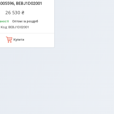
 2005596, BEBJ1D02001
26 530 ₴
вності
Оптом і в роздріб
BEBJ1D02001
Купити