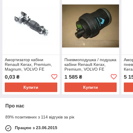
Амортизатор кабіни
Пневмоподушка / подушка
Амор
Renault Kerax, Premium,
кабіни Renault Kerax,
пнев
Magnum, VOLVO FE
Premium, VOLVO FE
Kera
(L191-275) задній (Sabo)
передній (Sampa)
FE (
0,03
1 585
5 1
₴
₴
895373
080.238-01
(Sab
Купити
Купити
Про нас
89% позитивних з 114 відгуків за рік
Працює з 23.06.2015