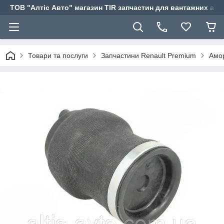
ТОВ "Алтіс Авто" магазин TIR запчастин для вантажних авт
Товари та послуги
Запчастини Renault Premium
Амор