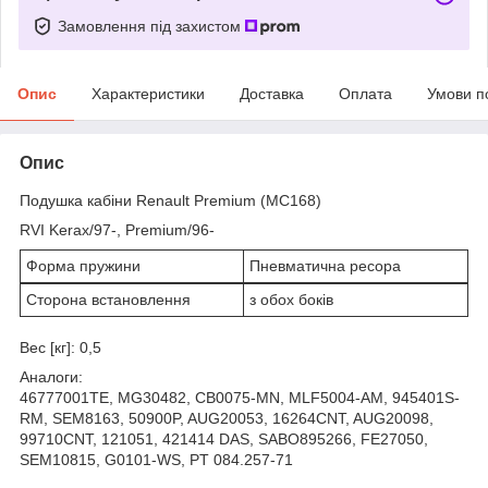
Замовлення під захистом
Опис
Характеристики
Доставка
Оплата
Умови п
Опис
Подушка кабіни Renault Premium (MC168)
RVI Kerax/97-, Premium/96-
Форма пружини
Пневматична ресора
Сторона встановлення
з обох боків
Вес [кг]: 0,5
Аналоги:
46777001TE, MG30482, CB0075-MN, MLF5004-AM, 945401S-
RM, SEM8163, 50900P, AUG20053, 16264CNT, AUG20098,
99710CNT, 121051, 421414 DAS, SABO895266, FE27050,
SEM10815, G0101-WS, PT 084.257-71