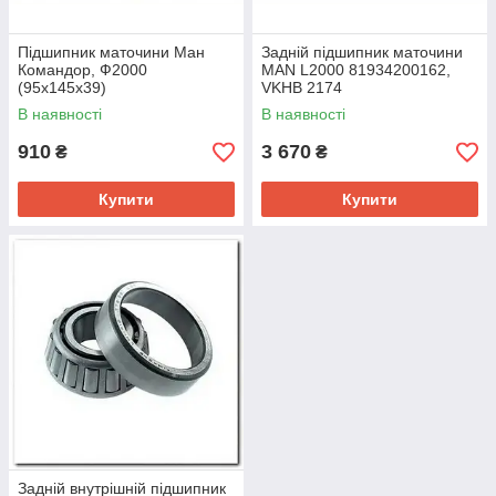
Підшипник маточини Ман
Задній підшипник маточини
Командор, Ф2000
MAN L2000 81934200162,
(95х145х39)
VKHB 2174
(69.85x120x32.55)
В наявності
В наявності
910
3 670
₴
₴
Купити
Купити
Задній внутрішній підшипник