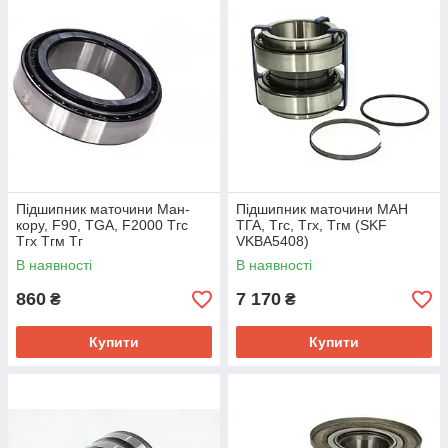
Підшипник маточини Ман-
Підшипник маточини МАН
кору, F90, TGA, F2000 Тгс
ТГА, Тгс, Тгх, Тгм (SKF
Тгх Тгм Тг
VKBA5408)
В наявності
В наявності
860
7 170
₴
₴
Купити
Купити