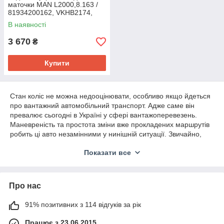
маточки MAN L2000,8.163 /
81934200162, VKHB2174,
547518
В наявності
3 670
₴
Купити
Стан коліс не можна недооцінювати, особливо якщо йдеться
про вантажний автомобільний транспорт. Адже саме він
превалює сьогодні в Україні у сфері вантажоперевезень.
Маневреність та простота зміни вже прокладених маршрутів
робить ці авто незамінними у нинішній ситуації. Звичайно,
надійність такого транспорту безпосередньо пов'язана із його
Показати все
станом. Своєчасне технічне обслуговування, ремонт та
заміна деталей, що повністю вичерпали свій ресурс –
обов'язкові. А купити запчастини для вантажівок МАН та
інших виробників в Україні не проблема. Наприклад, ви
Про нас
можете оформити замовлення на підшипник ступиці через
каталог нашого інтернет-магазину. Причому є не тільки
91% позитивних з 114 відгуків за рік
запчастини на MAN, а й комплектуючі для інших фур. Й
транспортування дуже швидке, здійснюється із міста Київ.
Працює з 23.06.2015