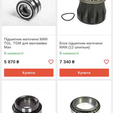
Підшипник маточини MAN
TGL, TGM для вантажівки
Блок підшипник маточини
Man
MAN (12 шпильок)
В наявності
В наявності
5 870
7 340
₴
₴
Купити
Купити