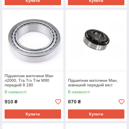
Купити
Купити
Підшипник маточини Ман
л2000, Тга Тгх Тгм M90
Підшипник маточини Ман,
передній 8.180
зовнішній передній міст
В наявності
В наявності
910
870
₴
₴
Купити
Купити