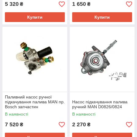
5 320
1 650
₴
₴
Купити
Купити
Паливний насос ручної
підкачування палива MAN пр.
Насос підкачування палива
Bosch запчастин
ручний MAN D0826/0824
В наявності
В наявності
7 520
2 270
₴
₴