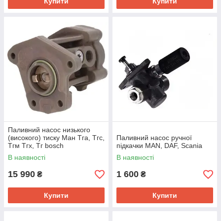
Купити
Купити
Паливний насос низького
(високого) тиску Ман Тга, Тгс,
Паливний насос ручної
Тгм Тгх, Тг bosch
підкачки MAN, DAF, Scania
0440020045
В наявності
В наявності
15 990
1 600
₴
₴
Купити
Купити