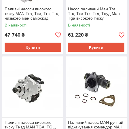
Паливні насоси високого
Насос паливний Ман Тга,
тиску MAN Тга, Тгм, Тгс, Тгх,
Тгс, Тгм Тгх, Тгл, Тнуд Man
низького ман самоскид
Tga високого тиску
В наявності
В наявності
47 740
61 220
₴
₴
Купити
Купити
Паливні насоси високого
Паливний насос MAN ручний
тиску Тнвд MAN TGA, TGL,
підкачування командор МАН