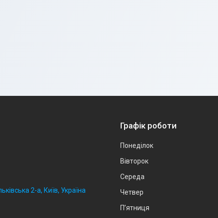
Графік роботи
Понеділок
Вівторок
Середа
ьківська 2-а, Київ, Україна
Четвер
Пʼятниця