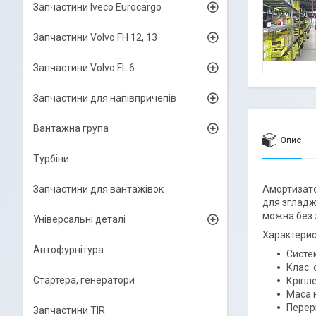
Запчастини Iveco Eurocargo
Запчастини Volvo FH 12, 13
Запчастини Volvo FL 6
Запчастини для напівпричепів
Вантажна група
Опис
Турбіни
Запчастини для вантажівок
Амортизато
для згладжу
можна без 
Універсальні деталі
Характерис
Автофурнітура
Систе
Клас: 
Стартера, генератори
Кріпле
Маса н
Перері
Запчастини TIR