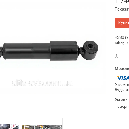
1 74
Показат
Купи
+380 (9
Viber, 
У компа
будь-я
поверн