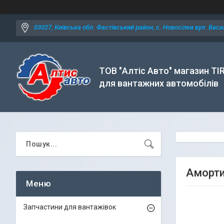
03027, Київська обл. Фастівський район, с. Новосілки вул. Васил
ТОВ "Алтіс Авто" магазин TI
для вантажних автомобілів
Аморти
Запчастини для вантажівок