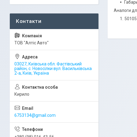
Габари
Аналоги дл
50105
ТОВ "Алтіс Авто"
03027, Київська обл. Фастівський
район, с. Новосілки вул. Васильківська
2-а, Київ, Україна
Кирило
6753134@gmail.com
+380 (98) 016-43-56