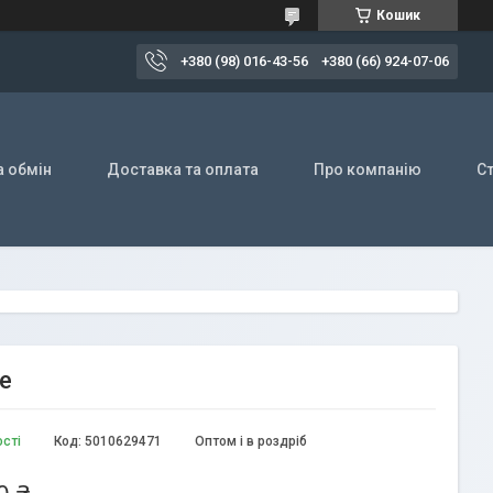
Кошик
+380 (98) 016-43-56
+380 (66) 924-07-06
а обмін
Доставка та оплата
Про компанію
Ст
e
ості
Код:
5010629471
Оптом і в роздріб