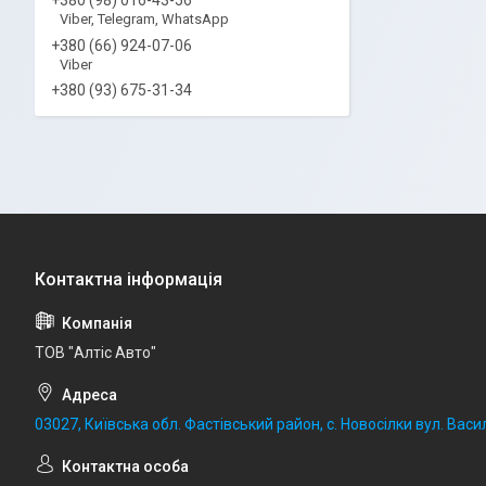
Viber, Telegram, WhatsApp
+380 (66) 924-07-06
Viber
+380 (93) 675-31-34
ТОВ "Алтіс Авто"
03027, Київська обл. Фастівський район, с. Новосілки вул. Васил