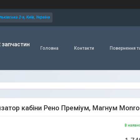
ьківська 2-а, Київ, Україна
R запчастин
Головна
Контакти
Повернення т
затор кабіни Рено Преміум, Магнум Monro
В наявн