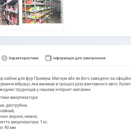
Характеристики
Інформація для замовлення
р кабіни для фур Преміум, Магнум або як його заведено за офіцій
вання вібрації, яка виникає в процесі руху вантажного авто. Купит
жодних труднощів у нашому інтернет-магазині.
тики амортизатора:
ма: двотрубна;
олійний;
ння: верхнє, нижнє;
етто амортизатора: 1 кг;
з: 40 мм