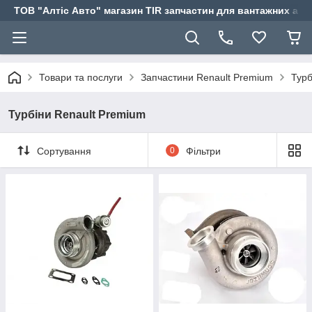
ТОВ "Алтіс Авто" магазин TIR запчастин для вантажних авт
Товари та послуги
Запчастини Renault Premium
Турб
Турбіни Renault Premium
Сортування
0
Фільтри