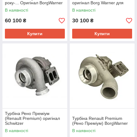
року-... Оригінал BorgWarner
оригінал Borg Warner для
рено преміум магнум
вантажівки рено магнум
В наявності
В наявності
преміум
60 100
30 100
₴
₴
Купити
Купити
Турбіна Рено Преміум
(Renault Premium) оригінал
Турбіна Renault Premium
Schwitzer
(Рено Преміум) BorgWarner
В наявності
В наявності