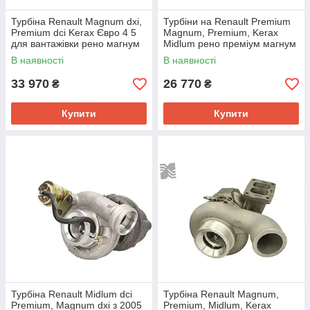
Турбіна Renault Magnum dxi,
Турбіни на Renault Premium
Premium dci Kerax Євро 4 5
Magnum, Premium, Kerax
для вантажівки рено магнум
Midlum рено преміум магнум
преміум 4046848
вантажних автомобілів
В наявності
В наявності
33 970
26 770
₴
₴
Купити
Купити
Турбіна Renault Midlum dci
Турбіна Renault Magnum,
Premium, Magnum dxi з 2005
Premium, Midlum, Kerax