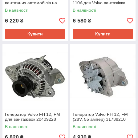
вантажних автомобілів на
110A для Volvo вантажівка
тягач 0124555009
тягач автомобіль 0124655019
В наявності
В наявності
6 220
6 580
₴
₴
Купити
Купити
Генератор Volvo FH 12, FM
Генератор Volvo FH 12, FM
для вантажівок 20409228
(28V, 55 ампер) 31738210
В наявності
В наявності
6 820
4 930
₴
₴