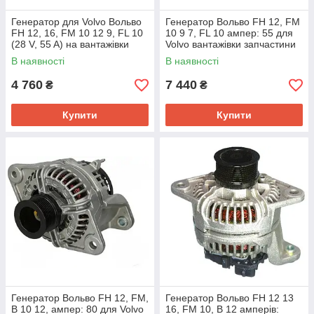
Генератор для Volvo Вольво
Генератор Вольво FH 12, FM
FH 12, 16, FM 10 12 9, FL 10
10 9 7, FL 10 ампер: 55 для
(28 V, 55 A) на вантажівки
Volvo вантажівки запчастини
тягач ALV1049
на тягач 111631
В наявності
В наявності
4 760
7 440
₴
₴
Купити
Купити
Генератор Вольво FH 12, FM,
Генератор Вольво FH 12 13
B 10 12, ампер: 80 для Volvo
16, FM 10, B 12 амперів: