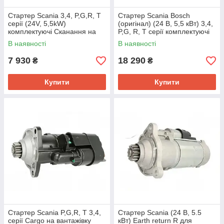
Стартер Scania 3,4, P,G,R, T
Стартер Scania Bosch
серії (24V, 5,5kW)
(оригінал) (24 В, 5,5 кВт) 3,4,
комплектуючі Сканання на
P,G, R, T серії комплектуючі
вантажівку реле
на вантажівку реле
В наявності
В наявності
7 930
18 290
₴
₴
Купити
Купити
Стартер Scania P,G,R, T 3,4,
Стартер Scania (24 В, 5.5
серії Cargo на вантажівку
кВт) Earth return R для