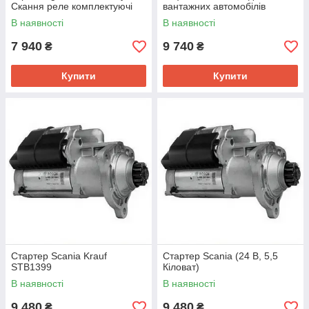
Скання реле комплектуючі
вантажних автомобілів
запчастини
Скання Bosch
В наявності
В наявності
7 940
9 740
₴
₴
Купити
Купити
Стартер Scania Krauf
Стартер Scania (24 В, 5,5
STB1399
Кіловат)
В наявності
В наявності
9 480
9 480
₴
₴