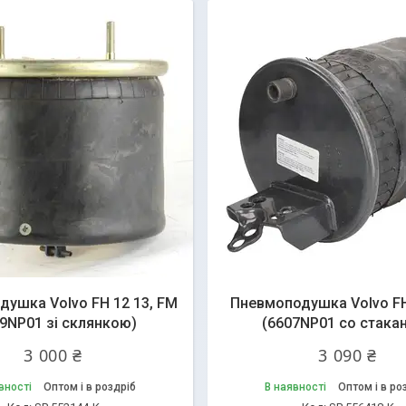
ушка Volvo FH 12 13, FM
Пневмоподушка Volvo FH,
9NP01 зі склянкою)
(6607NP01 со стака
3 000 ₴
3 090 ₴
вності
Оптом і в роздріб
В наявності
Оптом і в ро