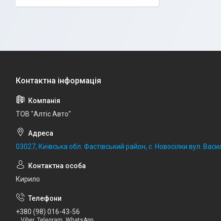
ТОВ "Алтіс Авто"
03027, Київська обл. Фастівський район, с. Новосілки вул. Васил
Кирило
+380 (98) 016-43-56
Viber, Telegram, WhatsApp