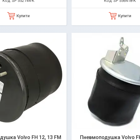
SP 552144-K
SP 556418-K
Купити
Купити
ушка Volvo FH 12, 13 FM
Пневмоподушка Volvo FH