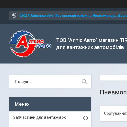
03027, Київська обл. Фастівський район, с. Новосілки вул. Васил
ТОВ "Алтіс Авто" магазин TI
для вантажних автомобілів
Пневмопо
Запчастини для вантажівок