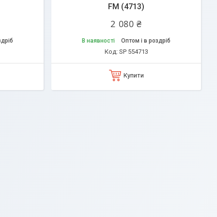
FM (4713)
2 080 ₴
здріб
В наявності
Оптом і в роздріб
SP 554713
Купити