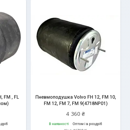
 FM , FL
Пневмоподушка Volvo FH 12, FM 10,
ном)
FM 12, FM 7, FM 9(4718NP01)
4 360 ₴
здріб
В наявності
Оптом і в роздріб