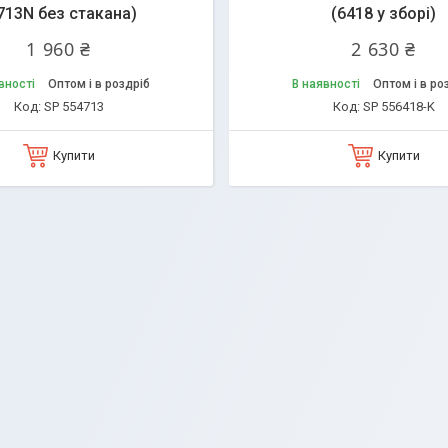
713N без стакана)
(6418 у зборі)
1 960 ₴
2 630 ₴
вності
Оптом і в роздріб
В наявності
Оптом і в ро
SP 554713
SP 556418-K
Купити
Купити