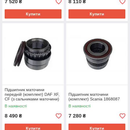
7 520
8 110
₴
₴
Купити
Купити
Підшипник маточини
передній (комплект) DAF XF,
Підшипник маточини
CF (з сальниками маточини)
(комплект) Scania 1868087
566864.H195
В наявності
В наявності
8 490
7 280
₴
₴
Купити
Купити