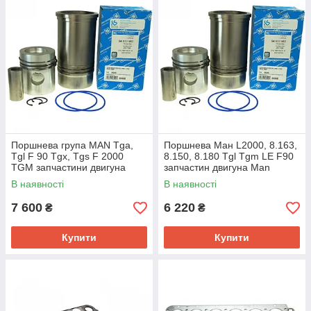
Поршнева група MAN Tga,
Поршнева Ман L2000, 8.163,
Tgl F 90 Tgx, Tgs F 2000
8.150, 8.180 Tgl Tgm LE F90
TGM запчастини двигуна
запчастин двигуна Man
Man гільза+поршень
гільза+поршень
В наявності
В наявності
7 600
6 220
₴
₴
Купити
Купити