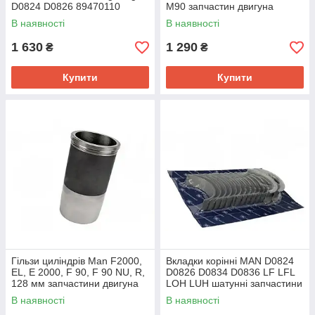
D0824 D0826 89470110
M90 запчастин двигуна
51012010386
D0824 D0826 227WT39
В наявності
В наявності
1 630
1 290
₴
₴
Купити
Купити
Гільзи циліндрів Man F2000,
Вкладки корінні MAN D0824
EL, E 2000, F 90, F 90 NU, R,
D0826 D0834 D0836 LF LFL
128 мм запчастини двигуна
LOH LUH шатунні запчастини
D2866 D2865 89518110
двигуна Ман Тга
В наявності
В наявності