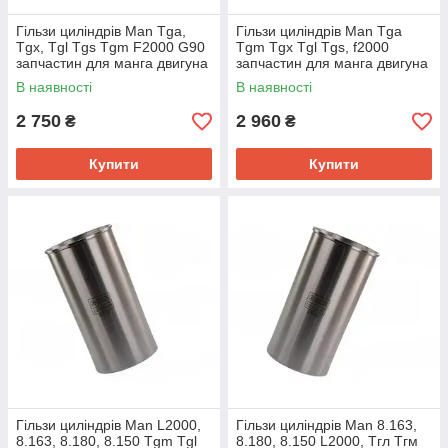
Гільзи циліндрів Man Tga,
Гільзи циліндрів Man Tga
Tgx, Tgl Tgs Tgm F2000 G90
Tgm Tgx Tgl Tgs, f2000
запчастин для манга двигуна
запчастин для манга двигуна
D2066 D2866 89816110
D2066 D2866 51965010534
В наявності
В наявності
2 750
2 960
₴
₴
Купити
Купити
Гільзи циліндрів Man L2000,
Гільзи циліндрів Man 8.163,
8.163, 8.180, 8.150 Tgm Tgl
8.180, 8.150 L2000, Тгл Тгм