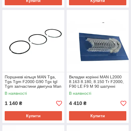
Купити
Купити
Поршневі кільця MAN Tga,
Вкладки корінні MAN L2000
Tgs Tgm F2000 G90 Tgx tgl
8.163 8.180, 8.150 Тг F2000,
Tgm запчастини двигуна Man
F90 LE F9 M 90 шатунні
запчастини для двигуна MAN
В наявності
В наявності
1 140
4 410
₴
₴
Купити
Купити