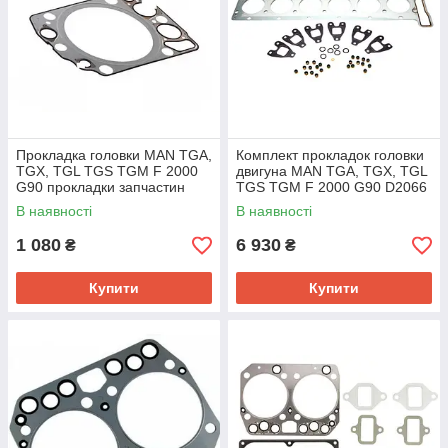
Прокладка головки MAN TGA,
Комплект прокладок головки
TGX, TGL TGS TGM F 2000
двигуна MAN TGA, TGX, TGL
G90 прокладки запчастин
TGS TGM F 2000 G90 D2066
двигуна MAN
LF01- D2066 LOH28 12.00-
В наявності
В наявності
1 080
6 930
₴
₴
Купити
Купити