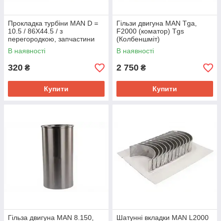
Прокладка турбіни MAN D =
Гільзи двигуна MAN Tga,
10.5 / 86X44.5 / з
F2000 (коматор) Tgs
перегородкою, запчастини
(Колбеншміт)
прокладки двигуна MAN
В наявності
В наявності
320
2 750
₴
₴
Купити
Купити
Гільза двигуна MAN 8.150,
Шатунні вкладки MAN L2000