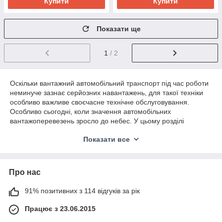
Купити
Купити
Показати ще
1
/ 2
Оскільки вантажний автомобільний транспорт під час роботи
неминуче зазнає серйозних навантажень, для такої техніки
особливо важливе своєчасне технічне обслуговування.
Особливо сьогодні, коли значення автомобільних
вантажоперевезень зросло до небес. У цьому розділі
каталогу ми зібрали запчастини двигуна MAN. Саме мотор є
Показати все
серцем кожного автомобіля, тому стежити за його станом
потрібно уважно. Якісні запчастини для вантажівок,
допоможуть запобігти серйозним поломкам. Інтернет-
магазин пропонує комплектуючі для фур від різних
Про нас
виробників.
В даному випадку зібрані якісні та оригінальні запчастини
91% позитивних з 114 відгуків за рік
двигунів man. Продукція європейського виробництва,
Працює з 23.06.2015
поставляється з документацією. Купити запчастини для
двигуна man можна оптом і в роздріб.