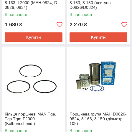
8.163, L2000 (МАН 0824, D
8.163, 8.150 (двигуна
0826, 0834)
D0826/D0824)
В наявності
В наявності
1 680
2 270
₴
₴
Купити
Купити
Кільця поршневі MAN Tga,
Поршнева група МАН D0826-
Tgs Tgm F2000
0824, 8.163, 8.150 (діаметр
(Kolbenschmidt)
108)
В наявності
В наявності