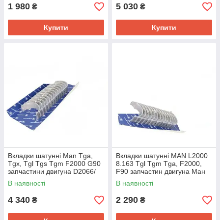
1 980
5 030
₴
₴
Купити
Купити
Вкладки шатунні Man Tga,
Вкладки шатунні MAN L2000
Tgx, Tgl Tgs Tgm F2000 G90
8.163 Tgl Tgm Tga, F2000,
запчастини двигуна D2066/
F90 запчастин двигуна Ман
D2676/ D2866/ D2876
D0826
В наявності
В наявності
77682600
4 340
2 290
₴
₴