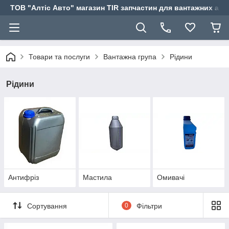
ТОВ "Алтіс Авто" магазин TIR запчастин для вантажних авт
Товари та послуги
Вантажна група
Рідини
Рідини
Антифріз
Мастила
Омивачі
Сортування
0
Фільтри