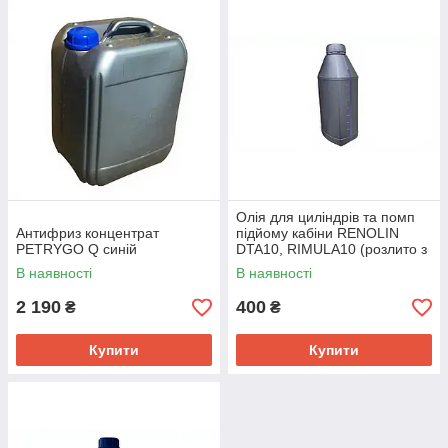
Олія для циліндрів та помп
Антифриз концентрат
підйому кабіни RENOLIN
PETRYGO Q синій
DTA10, RIMULA10 (розлито з
бочки)
В наявності
В наявності
2 190
400
₴
₴
Купити
Купити