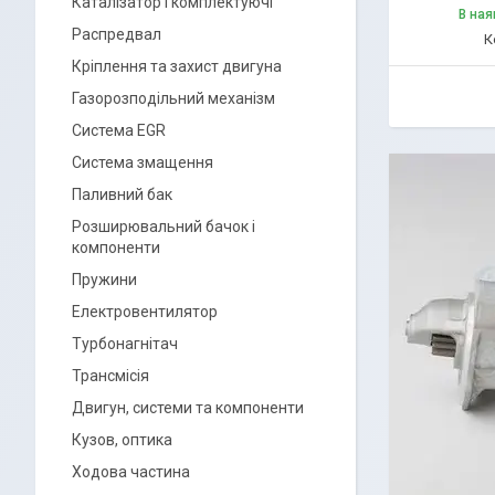
Каталізатор і комплектуючі
В ная
Распредвал
Кріплення та захист двигуна
Газорозподільний механізм
Система EGR
Система змащення
Паливний бак
Розширювальний бачок і
компоненти
Пружини
Електровентилятор
Турбонагнітач
Трансмісія
Двигун, системи та компоненти
Кузов, оптика
Ходова частина