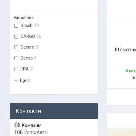
Виробник
Bosch
18
CARGO
35
Decaro
3
Щіткотр
Denso
1
ERA
2
В ная
Ще 2
ТОВ "Алтіс Авто"