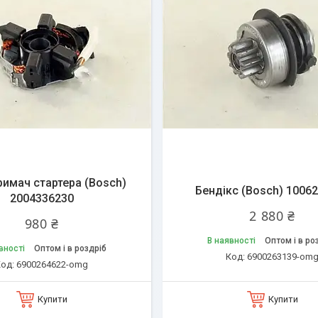
имач стартера (Bosch)
Бендікс (Bosch) 1006
2004336230
2 880 ₴
980 ₴
В наявності
Оптом і в ро
вності
Оптом і в роздріб
6900263139-om
6900264622-omg
Купити
Купити