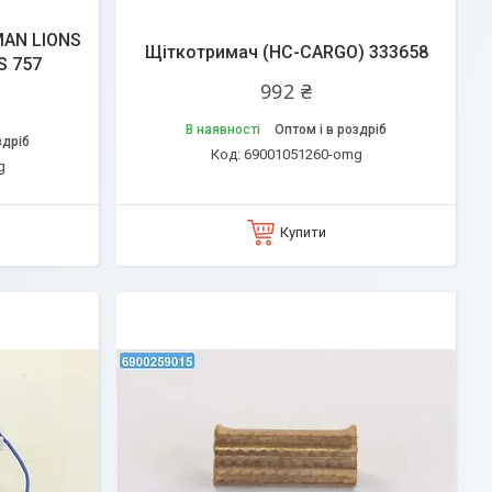
MAN LIONS
Щіткотримач (HC-CARGO) 333658
S 757
992 ₴
В наявності
Оптом і в роздріб
здріб
69001051260-omg
g
Купити