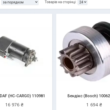
 DAF (HC-CARGO) 110981
Бендікс (Bosch) 1006
16 976 ₴
1 694 ₴