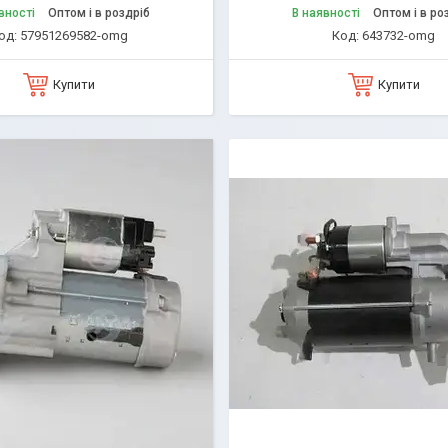
вності
Оптом і в роздріб
В наявності
Оптом і в ро
57951269582-omg
643732-omg
Купити
Купити