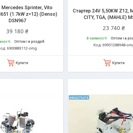
 Mercedes Sprinter, Vito
Стартер 24V 5,50KW Z12, 
651 (1.7kW z=12) (Denso)
CITY, TGA, (MAHLE) M
DSN967
23 740 ₴
39 180 ₴
В наявності
Оптом і в ро
вності
Оптом і в роздріб
69951288948-om
6900883112-omg
Купити
Купити