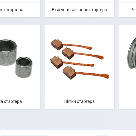
кс стартера
Втягувальне реле стартера
Ре
а стартера
Щітки стартера