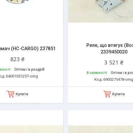
Реле, що втягує (Bo
имач (HC-CARGO) 237851
2339450020
823 ₴
3 521 ₴
вності
Оптом і в роздріб
В наявності
Оптом і в ро
64001051257-omg
6900275478-om
Купити
Купити