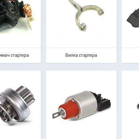
имач стартера
Вилка стартера