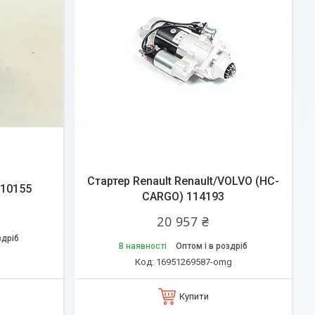
Стартер Renault Renault/VOLVO (HC-
210155
CARGO) 114193
20 957 ₴
здріб
В наявності
Оптом і в роздріб
g
16951269587-omg
Купити