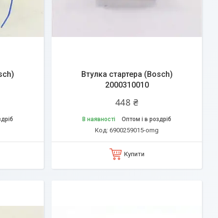
sch)
Втулка стартера (Bosch)
2000310010
448 ₴
здріб
В наявності
Оптом і в роздріб
g
6900259015-omg
Купити