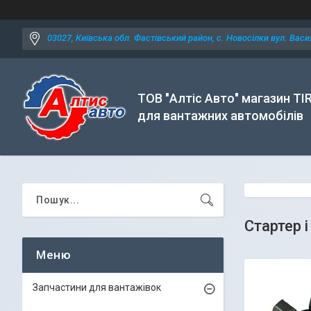
03027, Київська обл. Фастівський район, с. Новосілки вул. Васил
ТОВ "Алтіс Авто" магазин TI
для вантажних автомобілів
Стартер 
Запчастини для вантажівок