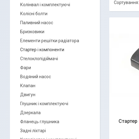
Колінвал і комплектуючі
Колісні болти
Паливний насос
Бризковики
Елементи решітки радіатора
Стартер і компоненти
Стелоклопідіймачі
Фари
Водяний насос
Клапан
Двигун
Глушник і комплектуючі
Дзеркала
Стартер
Фланець глушника
Задні ліхтарі