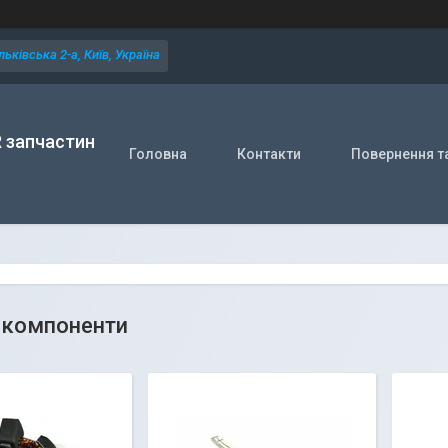
ьківська 2-а, Київ, Україна
R запчастин
Головна
Контакти
Повернення т
і компоненти