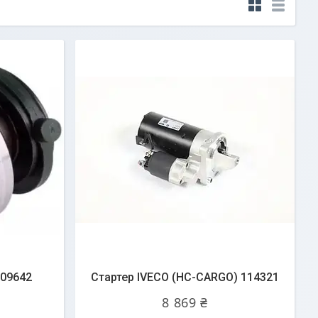
209642
Стартер IVECO (HC-CARGO) 114321
8 869 ₴