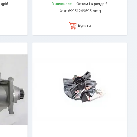
здріб
В наявності
Оптом і в роздріб
69951269595-omg
Купити