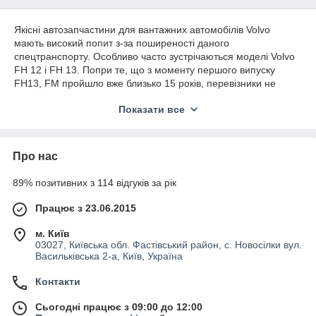
Якісні автозапчастини для вантажних автомобілів Volvo
мають високий попит з-за поширеності даного
спецтранспорту. Особливо часто зустрічаються моделі Volvo
FH 12 і FH 13. Попри те, що з моменту першого випуску
FH13, FM пройшло вже близько 15 років, перевізники не
поспішають відмовлятися від цих вантажівок. По-перше, вони
Показати все
повністю відповідають європейським стандартам. По-друге —
надійні. Крім того, купити запчастини до цих моделей
автомобілів можна без проблем. В Україні, наприклад, всі
комплектуючі доступні для придбання через даний каталог.
Про нас
Каталог автозапчастин для вантажівок Volvo відкритий для
89% позитивних з 114 відгуків за рік
замовлення, як поштучно, так і оптовими партіями різних
обсягів. Завдяки цьому, з нами вигідно працювати і
Працює з 23.06.2015
приватним особам, і представникам бізнесу, що
спеціалізується на ремонті або обслуговуванні вантажних
м. Київ
автомобілів.
03027, Київська обл. Фастівський район, с. Новосілки вул.
Васильківська 2-а, Київ, Україна
Автозапчастини для вантажівок FH 12 і
Контакти
ФН 13, FM від Volvo
Сьогодні працює з 09:00 до 12:00
Пропоновані в даному каталозі автозапчастини для