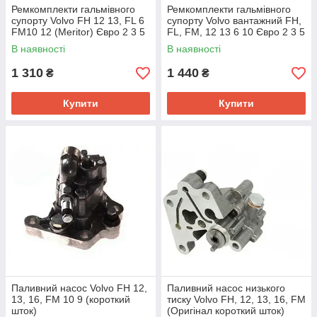
Ремкомплекти гальмівного
Ремкомплекти гальмівного
супорту Volvo FH 12 13, FL 6
супорту Volvo вантажний FH,
FM10 12 (Meritor) Євро 2 3 5
FL, FM, 12 13 6 10 Євро 2 3 5
В наявності
В наявності
1 310
1 440
₴
₴
Купити
Купити
Паливний насос Volvo FH 12,
Паливний насос низького
13, 16, FM 10 9 (короткий
тиску Volvo FH, 12, 13, 16, FM
шток)
(Оригінал короткий шток)