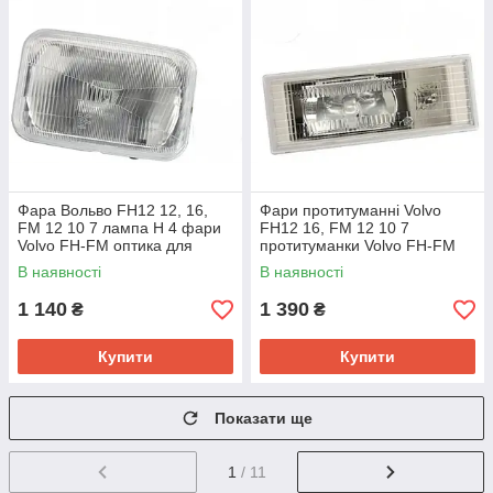
Фара Вольво FH12 12, 16,
Фари протитуманні Volvo
FM 12 10 7 лампа H 4 фари
FH12 16, FM 12 10 7
Volvo FH-FM оптика для
протитуманки Volvo FH-FM
вантажівок протитуманні скла
оптика для вантажівок
В наявності
В наявності
1 140
1 390
₴
₴
Купити
Купити
Показати ще
1
/ 11