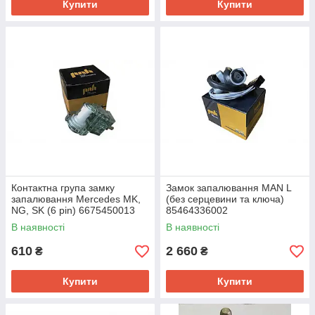
Купити
Купити
Контактна група замку
Замок запалювання MAN L
запалювання Mercedes MK,
(без серцевини та ключа)
NG, SK (6 pin) 6675450013
85464336002
В наявності
В наявності
610
2 660
₴
₴
Купити
Купити