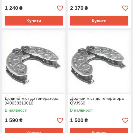
1 240
2 370
₴
₴
Купити
Купити
Діодний міст до генератора
Діодний міст до генератора
940038310010
QVJ960
В наявності
В наявності
1 590
1 500
₴
₴