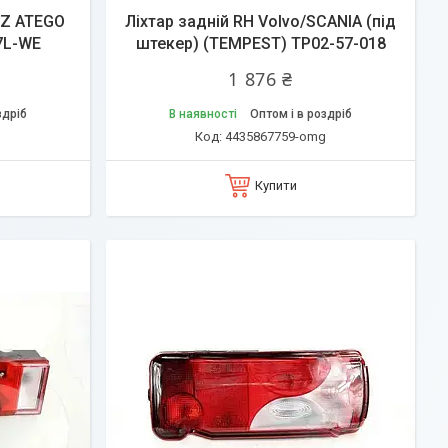
NZ ATEGO
Ліхтар задній RH Volvo/SCANIA (під
7L-WE
штекер) (TEMPEST) TP02-57-018
1 876 ₴
здріб
В наявності
Оптом і в роздріб
g
4435867759-omg
Купити