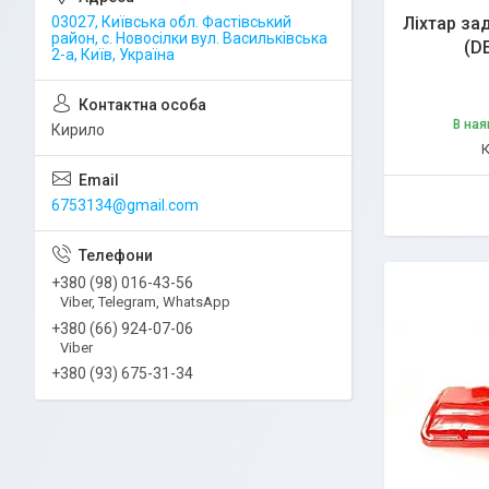
03027, Київська обл. Фастівський
Ліхтар зад
район, с. Новосілки вул. Васильківська
(D
2-а, Київ, Україна
В ная
Кирило
6753134@gmail.com
+380 (98) 016-43-56
Viber, Telegram, WhatsApp
+380 (66) 924-07-06
Viber
+380 (93) 675-31-34