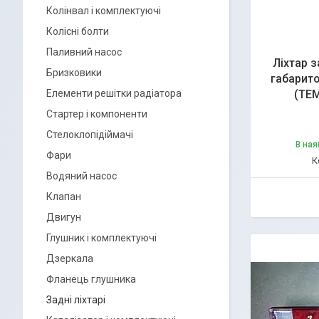
Колінвал і комплектуючі
Колісні болти
Паливний насос
Ліхтар з
Бризковики
габарит
Елементи решітки радіатора
(TEM
Стартер і компоненти
Стелоклопідіймачі
В ная
Фари
Водяний насос
Клапан
Двигун
Глушник і комплектуючі
Дзеркала
Фланець глушника
Задні ліхтарі