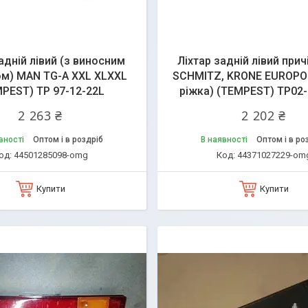
адній лівий (з виносним
Ліхтар задній лівий прич
ом) MAN TG-A XXL XLXXL
SCHMITZ, KRONE EUROPOIN
PEST) TP 97-12-22L
ріжка) (TEMPEST) TP02-
2 263 ₴
2 202 ₴
вності
Оптом і в роздріб
В наявності
Оптом і в ро
44501285098-omg
44371027229-om
Купити
Купити