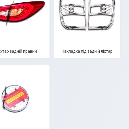
іхтар задній правий
Накладка під задній ліхтар