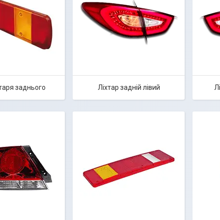
хтаря заднього
Ліхтар задній лівий
Л