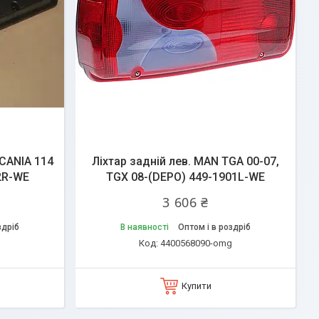
SCANIA 114
Ліхтар задній лев. MAN TGA 00-07,
2R-WE
TGX 08-(DEPO) 449-1901L-WE
3 606 ₴
здріб
В наявності
Оптом і в роздріб
g
4400568090-omg
Купити