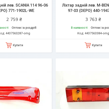
ній лев. SCANIA 114 96-06
Ліхтар задній лев. M-BE
EPO) 771-1902L-WE
97-03 (DEPO) 440-194
2 759 ₴
3 763 ₴
вності
Оптом і в роздріб
В наявності
Оптом і в ро
4437563287-omg
4437563384-om
Купити
Купити