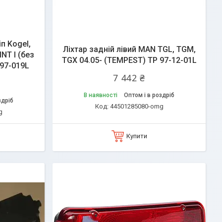
іп Kogel,
Ліхтар задній лівий MAN TGL, TGM,
T I (без
TGX 04.05- (TEMPEST) TP 97-12-01L
97-019L
7 442 ₴
В наявності
Оптом і в роздріб
здріб
44501285080-omg
g
Купити