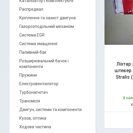
Каталізатор і комплектуючі
Распредвал
Кріплення та захист двигуна
Газорозподільний механізм
Система EGR
Система змащення
Паливний бак
Розширювальний бачок і
Ліхтар 
компоненти
штекер 
Пружини
Stralis
Електровентилятор
Турбонагнітач
В ная
Трансмісія
Двигун, системи та компоненти
Кузов, оптика
Ходова частина