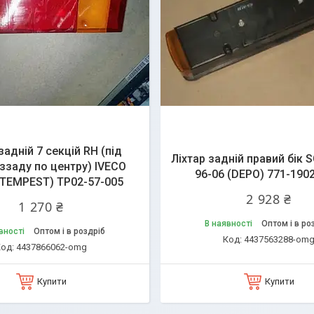
задній 7 секцій RH (під
Ліхтар задній правий бік 
ззаду по центру) IVECO
96-06 (DEPO) 771-190
 (TEMPEST) TP02-57-005
2 928 ₴
1 270 ₴
В наявності
Оптом і в ро
вності
Оптом і в роздріб
4437563288-om
4437866062-omg
Купити
Купити