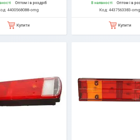
вності
Оптом і в роздріб
В наявності
Оптом і в ро
4400568088-omg
4437563383-om
Купити
Купити