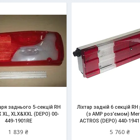
аря заднього 5-секцій RH
Ліхтар задній 6 секцій R
 XL, XLX&XXL (DEPO) 00-
(з AMP роз'ємом) Me
449-1901RE
ACTROS (DEPO) 440-194
1 839 ₴
5 760 ₴