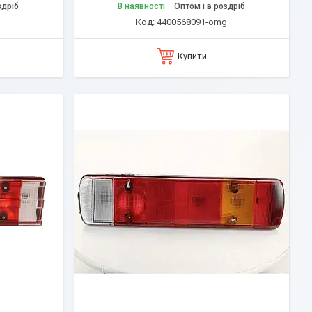
здріб
В наявності
Оптом і в роздріб
g
4400568091-omg
Купити