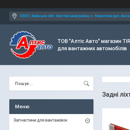
03027, Київська обл. Фастівський район, с. Новосілки вул. Васил
ТОВ "Алтіс Авто" магазин TI
для вантажних автомобілів
Задні ліх
Запчастини для вантажівок