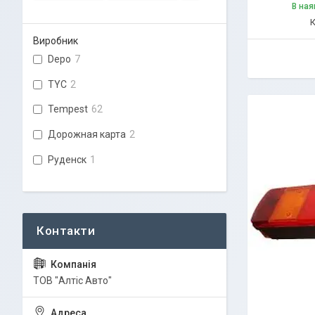
В ная
Виробник
Depo
7
TYC
2
Tempest
62
Дорожная карта
2
Руденск
1
ТОВ "Алтіс Авто"