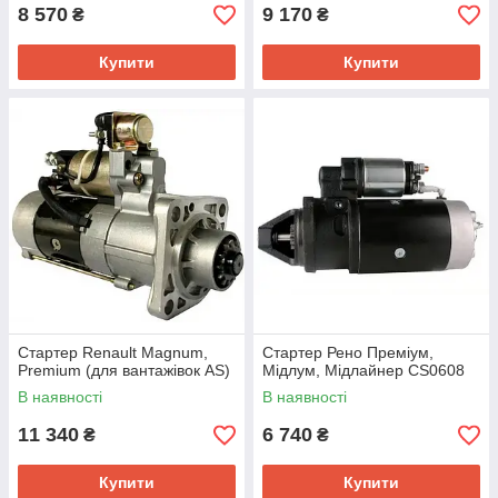
8 570
9 170
₴
₴
Купити
Купити
Стартер Renault Magnum,
Стартер Рено Преміум,
Premium (для вантажівок AS)
Мідлум, Мідлайнер CS0608
В наявності
В наявності
11 340
6 740
₴
₴
Купити
Купити