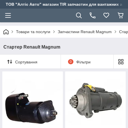
ТОВ "Алтіс Авто" магазин TIR запчастин для вантажних авт
Товари та послуги
Запчастини Renault Magnum
Стар
Стартер Renault Magnum
Сортування
0
Фільтри