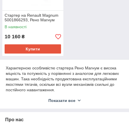
Стартер на Renault Magnum
5001866293, Рено Магнум
В наявності
10 160
₴
Купити
Характерною особливістю стартера Рено Магнум є висока
міцність та потужність у порівнянні з аналогом для легкових
машин. Така необхідність продиктована експлуатаційними
якостями тягачів, оскільки всі вузли механізмів схильні до
постійного навантаження.
На сайті інтернет-магазину можна придбати стартери на
Показати все
фуру Renault найвищої якості від європейських виробників.
Вироби на вантажівку прості в обслуговуванні і
виконуватимуть своє завдання довгі роки.
Про нас
Коли слід міняти стартер на вантажівку