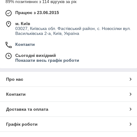
89% позитивних з 114 відгуків за рік
«Рено Магнум»
Працює з 23.06.2015
м. Київ
У разі, коли стартер на вантажівку «Рено Магнум» став
03027, Київська обл. Фастівський район, с. Новосілки вул.
непридатним, ситуацію спровокувала одна з причин.
Васильківська 2-а, Київ, Україна
Поломка може виникнути внаслідок:
несправностей у силовому реле;
Контакти
зносу втулок ротора;
Сьогодні вихідний
Показати весь графік роботи
замикання або пошкодження обмоток внаслідок
механічного впливу;
зносу шестірні бендикса.
Про нас
Щоб уникнути дорогого ремонту, слід вчасно проводити
профілактичний огляд і при найменших неполадках
Контакти
проводити заміну деталей, що зносилися.
Доставка та оплата
Якісні стартери на вантажівку Renault
Magnum
Графік роботи
Щоб вигідно придбати стартери на Renault Magnum, варто