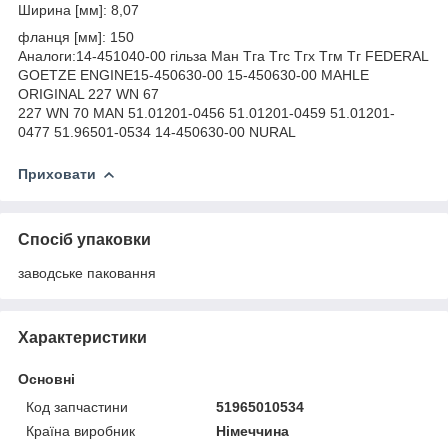
Ширина [мм]: 8,07
фланця [мм]: 150
Аналоги:14-451040-00 гільза Ман Тга Тгс Тгх Тгм Тг FEDERAL
GOETZE ENGINE15-450630-00 15-450630-00 MAHLE
ORIGINAL 227 WN 67
227 WN 70 MAN 51.01201-0456 51.01201-0459 51.01201-
0477 51.96501-0534 14-450630-00 NURAL
Приховати
Спосіб упаковки
заводське паковання
Характеристики
Основні
Код запчастини
51965010534
Країна виробник
Німеччина