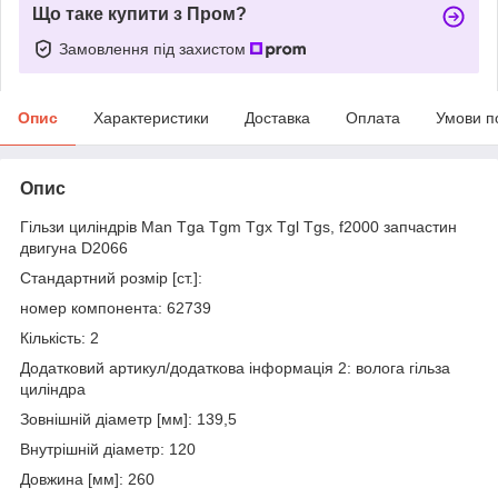
Що таке купити з Пром?
Замовлення під захистом
Опис
Характеристики
Доставка
Оплата
Умови п
Опис
Гільзи циліндрів Man Tga Tgm Tgx Tgl Tgs, f2000 запчастин
двигуна D2066
Стандартний розмір [ст.]:
номер компонента: 62739
Кількість: 2
Додатковий артикул/додаткова інформація 2: волога гільза
циліндра
Зовнішній діаметр [мм]: 139,5
Внутрішній діаметр: 120
Довжина [мм]: 260