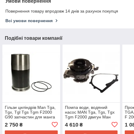
Умови повернення
Повернення товару впродовж 14 днів за рахунок покупця
Всі умови повернення
Подібні товари компанії
Гільзи циліндрів Man Tga,
Помпа води, водяний
Прок
Tgx, Tgl Tgs Tgm F2000
насос MAN Tga, Tgs, Tgx
TGA
G90 запчастин для манга
Tgm F2000 двигун Ман
F 20
двигуна D2066 D2866
D2066 D2676 BF для
запч
2 750
4 610
1 0
₴
₴
89816110
вантажівок 20160220660