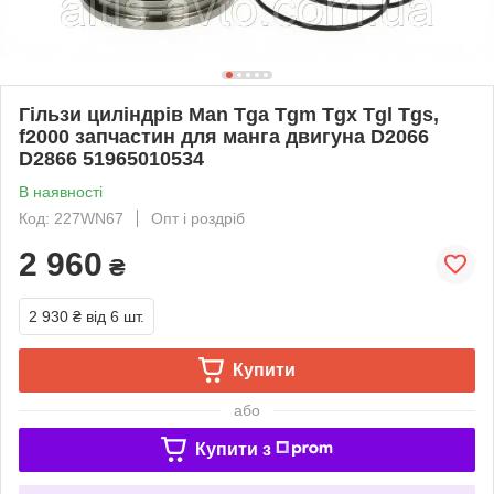
Гільзи циліндрів Man Tga Tgm Tgx Tgl Tgs,
f2000 запчастин для манга двигуна D2066
D2866 51965010534
В наявності
Код: 227WN67
Опт і роздріб
2 960
₴
2 930 ₴
від 6 шт.
Купити
або
Купити з