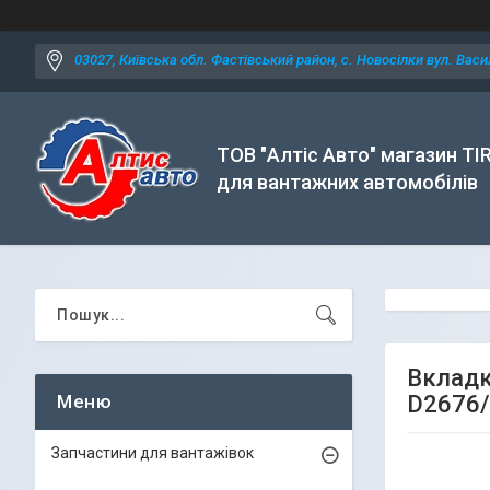
03027, Київська обл. Фастівський район, с. Новосілки вул. Васил
ТОВ "Алтіс Авто" магазин TI
для вантажних автомобілів
Вкладк
D2676/
Запчастини для вантажівок