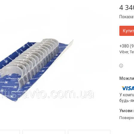
4 34
Показат
Купи
+380 (9
Viber, 
У компа
будь-я
поверн