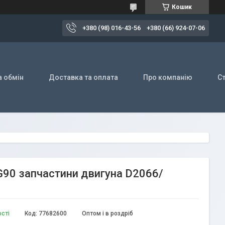
Кошик
+380 (98) 016-43-56
+380 (66) 924-07-06
а обмін
Доставка та оплата
Про компанію
Ст
 G90 запчастини двигуна D2066/
ості
Код:
77682600
Оптом і в роздріб