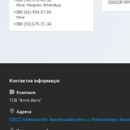
500028199
Viber, Telegram, WhatsApp
+380 (66) 924-07-06
Viber
+380 (93) 675-31-34
ТОВ "Алтіс Авто"
03027, Київська обл. Фастівський район, с. Новосілки вул. Васил