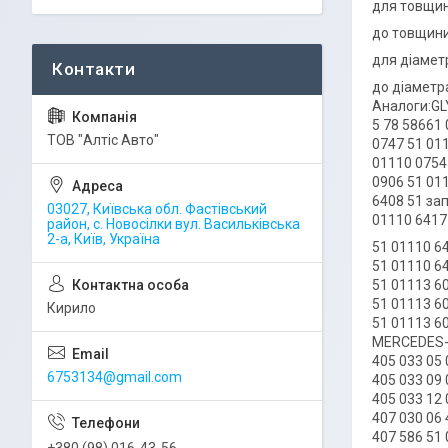
для товщини
до товщини 
для діаметр
до діаметра
Аналоги:GL
5 78 58661 
ТОВ "Алтіс Авто"
0747 51 01
01110 0754
0906 51 01
6408 51 за
03027, Київська обл. Фастівський
01110 6417
район, с. Новосілки вул. Васильківська
2-а, Київ, Україна
51 01110 6
51 01110 6
51 01113 6
51 01113 6
Кирило
51 01113 6
MERCEDES-BE
405 033 05 
6753134@gmail.com
405 033 09 
405 033 12 
407 030 06 
407 586 51
+380 (98) 016-43-56