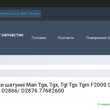
ьківська 2-а, Київ, Україна
R запчастин
Головна
Контакти
Повернення т
и шатунні Man Tga, Tgx, Tgl Tgs Tgm F2000
 D2866/ D2876 77682600
В наявн