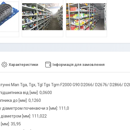
Характеристики
Інформація для замовлення
тунні Man Tga, Tgx, Tgl Tgs Tgm F2000 G90 D2066/ D2676/ D2866/ D
ідшипника від [мм]: 0,0600
пника до [мм]: 0,1260
у діаметром починаючи з [мм]: 111,0
 діаметром [мм]: 111,022
[мм]: 35,95