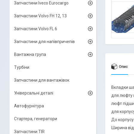
Запчастини Iveco Eurocargo
Запчастини Volvo FH 12, 13
Запчастини Volvo FL 6
Запчастини для напівпричепів
Вантажна група
Опис
Турбіни
Запчастини для вантажівок
Вкладки ша
Універсальні деталі
для люфту п
люфт підши
Автофурнітура
для корпус
Стартера, генератори
До корпусу
Ширина від 
Запчастини TIR