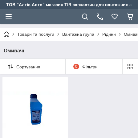
ТОВ "Алтіс Авто" магазин TIR запчастин для вантажних авт
Товари та послуги
Вантажна група
Рідини
Омива
Омивачі
Сортування
0
Фільтри