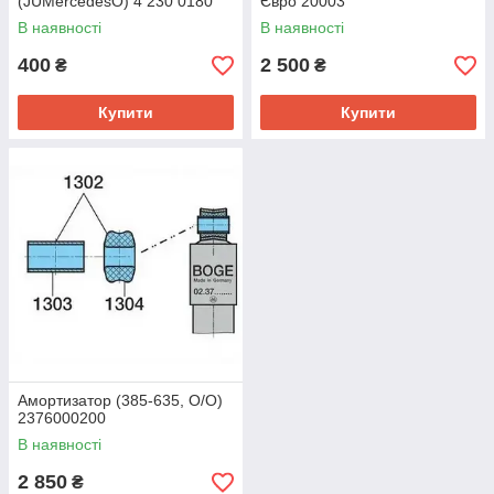
(JUMercedesO) 4 230 0180
Євро 20003
00
В наявності
В наявності
400
2 500
₴
₴
Купити
Купити
Амортизатор (385-635, O/O)
2376000200
В наявності
2 850
₴