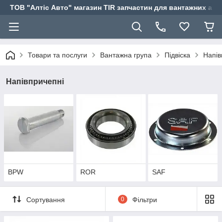
ТОВ "Алтіс Авто" магазин TIR запчастин для вантажних авт
Товари та послуги
Вантажна група
Підвіска
Напів
Напівпричепні
BPW
ROR
SAF
Сортування
0
Фільтри