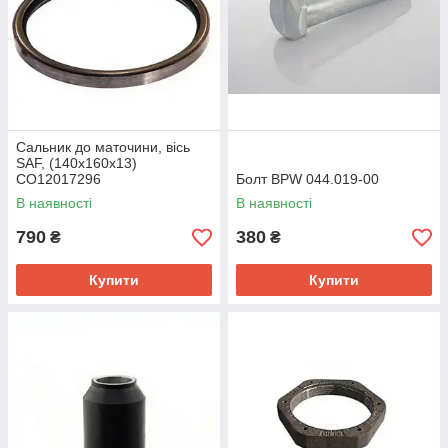
Сальник до маточини, вісь
SAF, (140x160x13)
CO12017296
Болт BPW 044.019-00
В наявності
В наявності
790
380
₴
₴
Купити
Купити