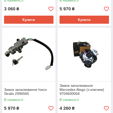
В наявності
В наявності
3 060
5 970
₴
₴
Купити
Купити
Замок запалювання
Замок запалювання Iveco
Mercedes Atego (з ключем)
Stralis 2996565
9704600004
В наявності
В наявності
5 970
4 260
₴
₴