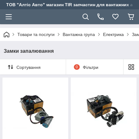
ТОВ "Алтіс Авто" магазин TIR запчастин для вантажних авт
Товари та послуги
Вантажна група
Електрика
За
Замки запалювання
Сортування
0
Фільтри