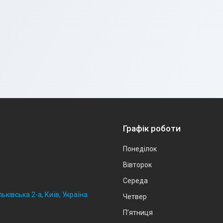
Графік роботи
Понеділок
Вівторок
Середа
ьківська 2-а, Київ, Україна
Четвер
Пʼятниця