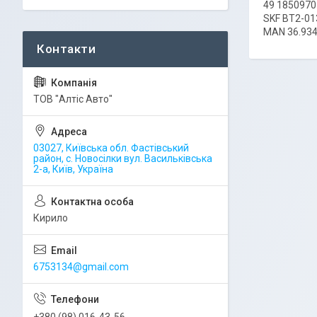
49 1850970
SKF BT2-01
MAN 36.934
ТОВ "Алтіс Авто"
03027, Київська обл. Фастівський
район, с. Новосілки вул. Васильківська
2-а, Київ, Україна
Кирило
6753134@gmail.com
+380 (98) 016-43-56