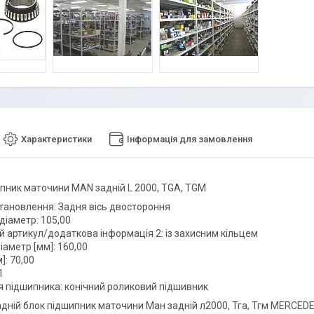
Характеристики
Інформація для замовлення
пник маточини MAN задній L 2000, TGA, TGM
тановлення: Задня вісь двостороння
діаметр: 105,00
 артикул/додаткова інформація 2: із захисним кільцем
іаметр [мм]: 160,00
]: 70,00
1
я підшипника: конічний роликовий підшивник
адній блок підшипник маточини Ман задній л2000, Тга, Тгм MERCEDE