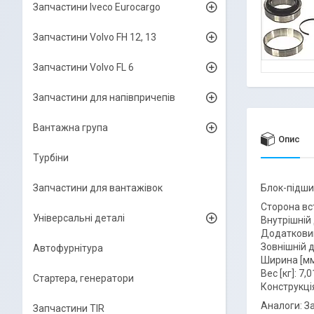
Запчастини Iveco Eurocargo
Запчастини Volvo FH 12, 13
Запчастини Volvo FL 6
Запчастини для напівпричепів
Вантажна група
Опис
Турбіни
Запчастини для вантажівок
Блок-підши
Сторона вс
Універсальні деталі
Внутрішній 
Додатковий
Зовнішній д
Автофурнітура
Ширина [мм
Вес [кг]: 7,0
Стартера, генератори
Конструкці
Аналоги: З
Запчастини TIR