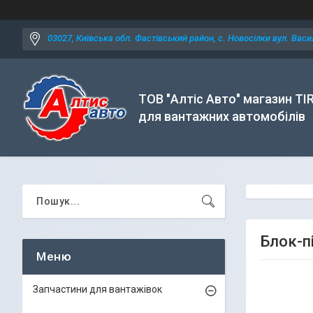
03027, Київська обл. Фастівський район, с. Новосілки вул. Васил
ТОВ "Алтіс Авто" магазин TI
для вантажних автомобілів
Блок-п
Запчастини для вантажівок