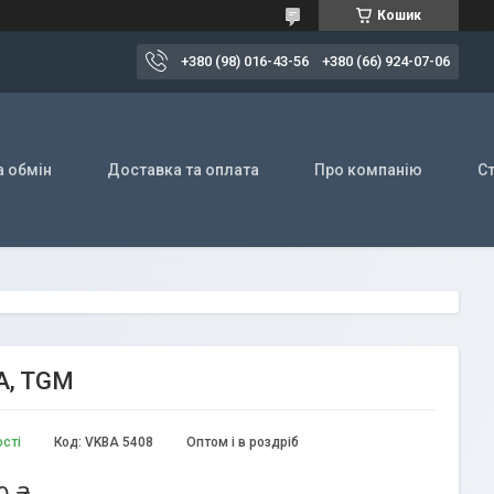
Кошик
+380 (98) 016-43-56
+380 (66) 924-07-06
а обмін
Доставка та оплата
Про компанію
Ст
A, TGM
ості
Код:
VKBA 5408
Оптом і в роздріб