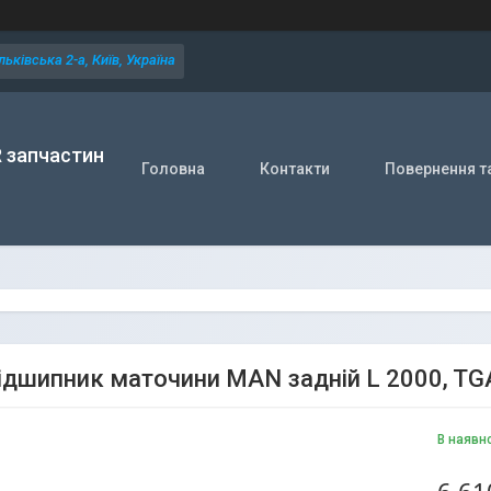
ьківська 2-а, Київ, Україна
R запчастин
Головна
Контакти
Повернення т
ідшипник маточини MAN задній L 2000, TG
В наявн