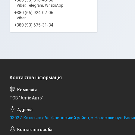
Viber, Telegram, WhatsApp
+380 (66) 924-07-06
Viber
+380 (93) 675-31-34
ТОВ "Алтіс Авто"
03027, Київська обл. Фастівський район, с. Новосілки вул. Васил