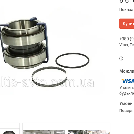
6 61
Показат
Купи
+380 (9
Viber, 
У компа
будь-я
поверн