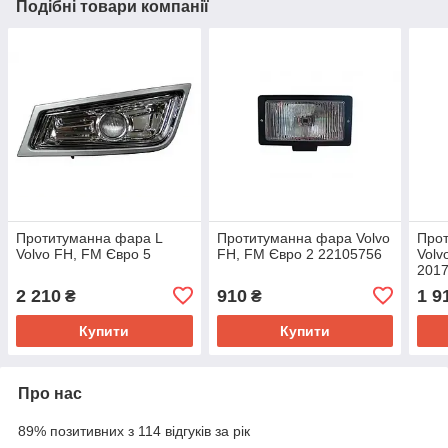
Подібні товари компанії
Протитуманна фара L
Протитуманна фара Volvo
Про
Volvo FH, FM Євро 5
FH, FM Євро 2 22105756
Volv
201
2 210
910
1 9
₴
₴
Купити
Купити
Про нас
89% позитивних з 114 відгуків за рік