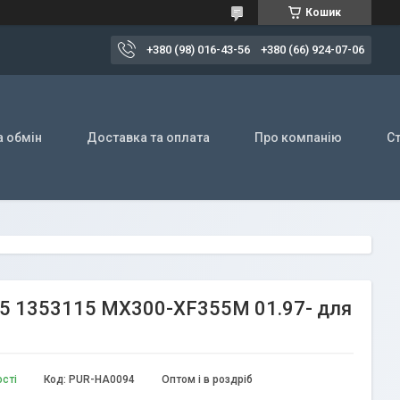
Кошик
+380 (98) 016-43-56
+380 (66) 924-07-06
а обмін
Доставка та оплата
Про компанію
Ст
, 75 1353115 MX300-XF355M 01.97- для
ості
Код:
PUR-HA0094
Оптом і в роздріб