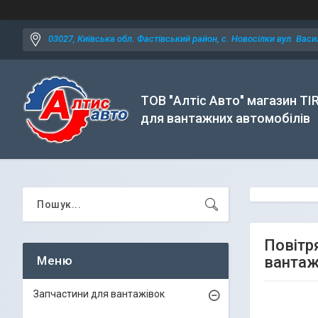
03027, Київська обл. Фастівський район, с. Новосілки вул. Васил
ТОВ "Алтіс Авто" магазин TI
для вантажних автомобілів
Повітр
вантаж
Запчастини для вантажівок