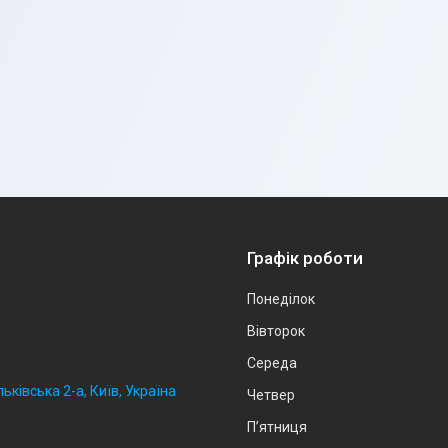
Графік роботи
Понеділок
Вівторок
Середа
ьківська 2-а, Київ, Україна
Четвер
Пʼятниця