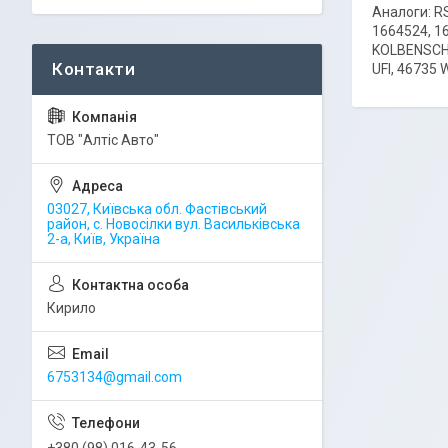
Аналоги: R
1664524, 1
KOLBENSCHM
UFI, 46735 
ТОВ "Алтіс Авто"
03027, Київська обл. Фастівський
район, с. Новосілки вул. Васильківська
2-а, Київ, Україна
Кирило
6753134@gmail.com
+380 (98) 016-43-56