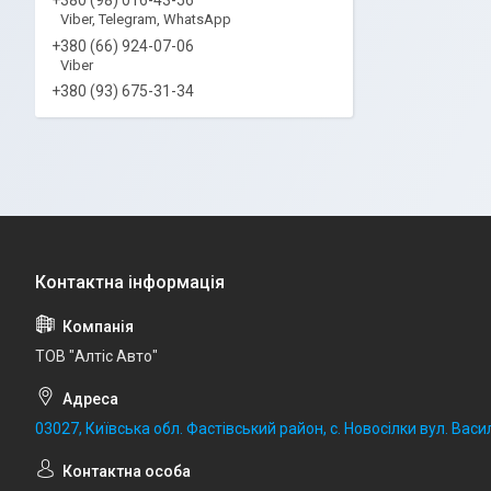
Viber, Telegram, WhatsApp
+380 (66) 924-07-06
Viber
+380 (93) 675-31-34
ТОВ "Алтіс Авто"
03027, Київська обл. Фастівський район, с. Новосілки вул. Васил