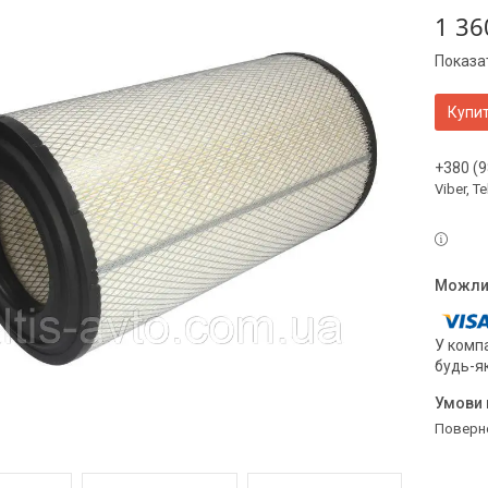
1 36
Показат
Купи
+380 (9
Viber, 
У компа
будь-я
поверн