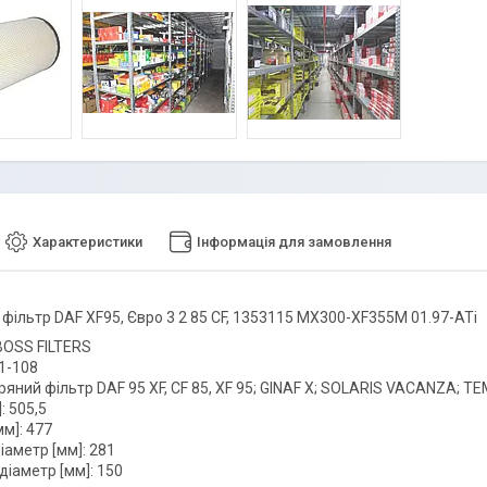
Характеристики
Інформація для замовлення
 фільтр DAF XF95, Євро 3 2 85 CF, 1353115 MX300-XF355M 01.97-ATi
BOSS FILTERS
01-108
ряний фільтр DAF 95 XF, CF 85, XF 95; GINAF X; SOLARIS VACANZA; T
: 505,5
м]: 477
іаметр [мм]: 281
діаметр [мм]: 150