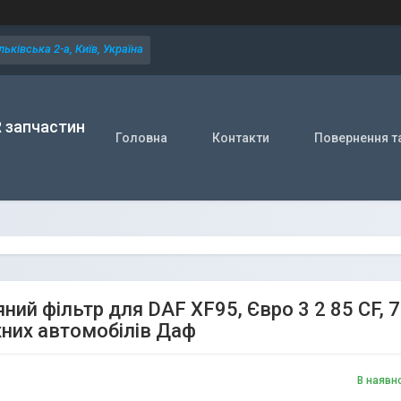
ьківська 2-а, Київ, Україна
R запчастин
Головна
Контакти
Повернення т
яний фільтр для DAF XF95, Євро 3 2 85 CF
них автомобілів Даф
В наявн