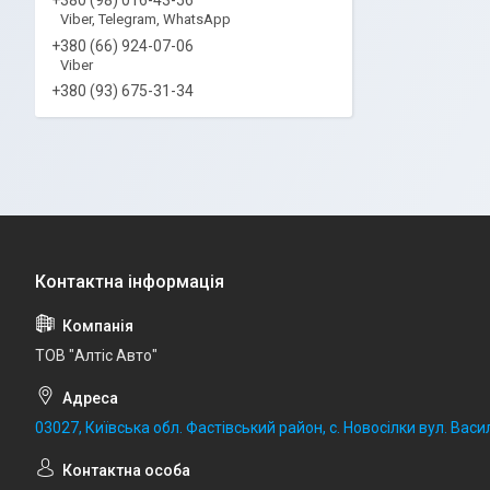
Viber, Telegram, WhatsApp
+380 (66) 924-07-06
Viber
+380 (93) 675-31-34
ТОВ "Алтіс Авто"
03027, Київська обл. Фастівський район, с. Новосілки вул. Васил