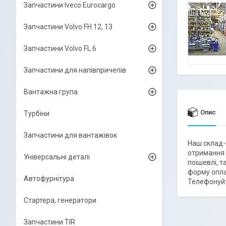
Запчастини Iveco Eurocargo
Запчастини Volvo FH 12, 13
Запчастини Volvo FL 6
Запчастини для напівпричепів
Вантажна група
Опис
Турбіни
Запчастини для вантажівок
Наш склад-
отримання п
Універсальні деталі
поішевлі, т
форму опла
Автофурнітура
Телефонуйт
Стартера, генератори
Запчастини TIR