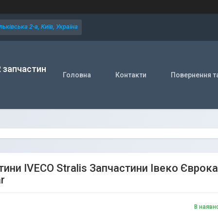
ьківська 2-а, Київ, Україна
R запчастин
Головна
Контакти
Повернення т
тини IVECO Stralis Запчастини Івеко Єврок
r
В наявн