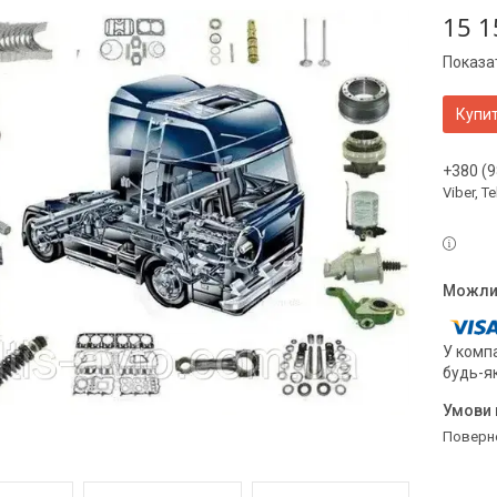
15 1
Показат
Купи
+380 (9
Viber, 
У компа
будь-я
поверн