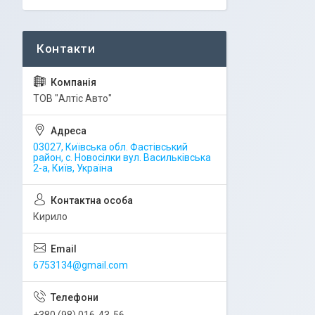
ТОВ "Алтіс Авто"
03027, Київська обл. Фастівський
район, с. Новосілки вул. Васильківська
2-а, Київ, Україна
Кирило
6753134@gmail.com
+380 (98) 016-43-56