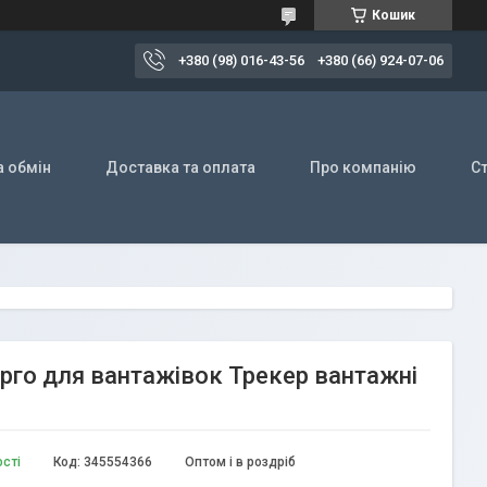
Кошик
+380 (98) 016-43-56
+380 (66) 924-07-06
а обмін
Доставка та оплата
Про компанію
Ст
арго для вантажівок Трекер вантажні
ості
Код:
345554366
Оптом і в роздріб