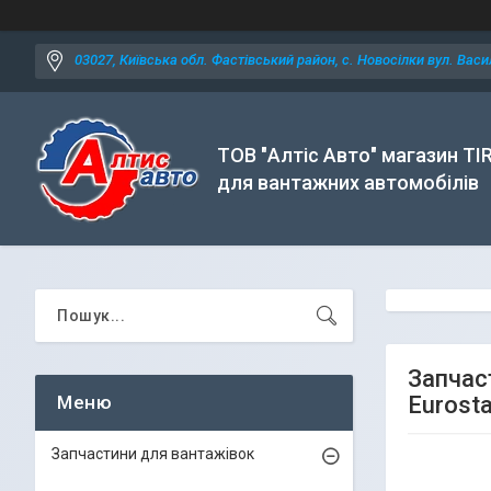
03027, Київська обл. Фастівський район, с. Новосілки вул. Васил
ТОВ "Алтіс Авто" магазин TI
для вантажних автомобілів
Запчас
Eurosta
Запчастини для вантажівок