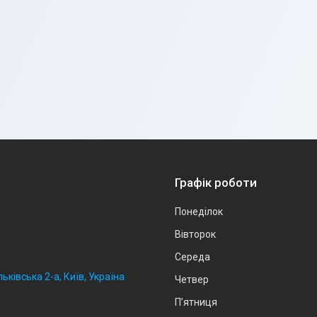
Графік роботи
Понеділок
Вівторок
Середа
ьківська 2-а, Київ, Україна
Четвер
Пʼятниця