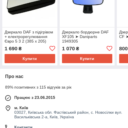
Дзеркало DAF з підігрівом
Дзеркало бордюрне DAF
Дзе
+ електрорегулювання
XF105 ➤ Daniparts
CF ➤
Євро 5 3 2 (385 x 205)
1949305
1610186
1 690
1 070
800
₴
₴
Купити
Купити
Про нас
89% позитивних з 115 відгуків за рік
Працює з 23.06.2015
м. Київ
03027, Київська обл. Фастівський район, с. Новосілки вул.
Васильківська 2-а, Київ, Україна
Контакти