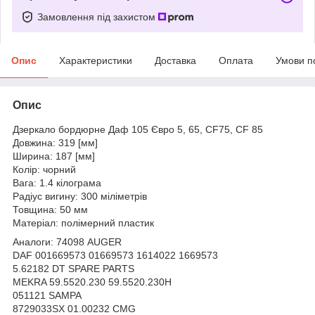
Замовлення під захистом
Опис
Характеристики
Доставка
Оплата
Умови п
Опис
Дзеркало бордюрне Даф 105 Євро 5, 65, CF75, CF 85
Довжина: 319 [мм]
Ширина: 187 [мм]
Колір: чорний
Вага: 1.4 кілограма
Радіус вигину: 300 міліметрів
Товщина: 50 мм
Матеріал: полімерний пластик
Аналоги: 74098 AUGER
DAF 001669573 01669573 1614022 1669573
5.62182 DT SPARE PARTS
MEKRA 59.5520.230 59.5520.230H
051121 SAMPA
8729033SX 01.00232 CMG