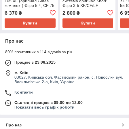
105 XF (оригінал Gates
система оригінал Knorr
XF 9
комплект) Євро 5 4, CF 75
Євро 3-5 XF/CF/LF
55 Є
85 MX265-MX375 10.05-
105,95,85,75,65,55
ориг
6 370
2 800
6 9
₴
₴
1896760
K046771K50
зраз
Купити
Купити
Про нас
89% позитивних з 114 відгуків за рік
Працює з 23.06.2015
м. Київ
03027, Київська обл. Фастівський район, с. Новосілки вул.
Васильківська 2-а, Київ, Україна
Контакти
Сьогодні працює з 09:00 до 12:00
Показати весь графік роботи
Про нас