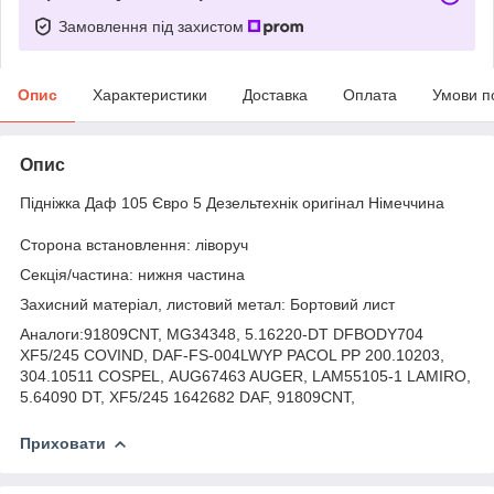
Замовлення під захистом
Опис
Характеристики
Доставка
Оплата
Умови п
Опис
Підніжка Даф 105 Євро 5 Дезельтехнік оригінал Німеччина
Сторона встановлення: ліворуч
Секція/частина: нижня частина
Захисний матеріал, листовий метал: Бортовий лист
Аналоги:91809CNT, MG34348, 5.16220-DT DFBODY704
XF5/245 COVIND, DAF-FS-004LWYP PACOL PP 200.10203,
304.10511 COSPEL, AUG67463 AUGER, LAM55105-1 LAMIRO,
5.64090 DT, XF5/245 1642682 DAF, 91809CNT,
Приховати