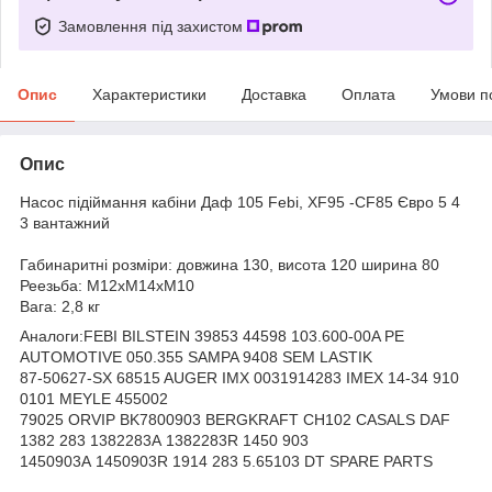
Замовлення під захистом
Опис
Характеристики
Доставка
Оплата
Умови п
Опис
Насос підіймання кабіни Даф 105 Febi, XF95 -CF85 Євро 5 4
3 вантажний
Габинаритні розміри: довжина 130, висота 120 ширина 80
Реезьба: M12xM14xM10
Вага: 2,8 кг
Аналоги:FEBI BILSTEIN 39853 44598 103.600-00A PE
AUTOMOTIVE 050.355 SAMPA 9408 SEM LASTIK
87-50627-SX 68515 AUGER IMX 0031914283 IMEX 14-34 910
0101 MEYLE 455002
79025 ORVIP BK7800903 BERGKRAFT CH102 CASALS DAF
1382 283 1382283A 1382283R 1450 903
1450903A 1450903R 1914 283 5.65103 DT SPARE PARTS