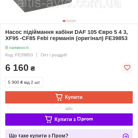
Насос підіймання кабіни DAF 105 Євро 5 4 3,
XF95 -CF85 Febi германія (оригінал) FE39853
В наявності
Код: FE39853
Опт і роздріб
6 160
₴
5 900 ₴
від 2 шт.
Купити
або
Купити з
Що таке купити з Пром?