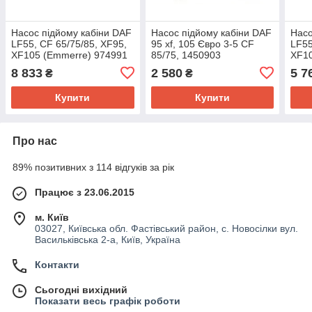
Насос підйому кабіни DAF
Насос підйому кабіни DAF
Насо
LF55, CF 65/75/85, XF95,
95 xf, 105 Євро 3-5 CF
LF55
XF105 (Emmerre) 974991
85/75, 1450903
XF10
8 833
2 580
5 7
₴
₴
Купити
Купити
Про нас
89% позитивних з 114 відгуків за рік
Працює з 23.06.2015
м. Київ
03027, Київська обл. Фастівський район, с. Новосілки вул.
Васильківська 2-а, Київ, Україна
Контакти
Сьогодні вихідний
Показати весь графік роботи