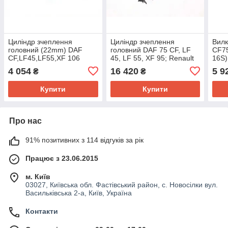
Циліндр зчеплення
Циліндр зчеплення
Вилк
головний (22mm) DAF
головний DAF 75 CF, LF
CF75
CF,LF45,LF55,XF 106
45, LF 55, XF 95; Renault
16S)
01.01- (FEBI) 45173
C, D, KERAX (оригінал
4 054
16 420
5 9
₴
₴
Wabco) 9650019022
Купити
Купити
Про нас
91% позитивних з 114 відгуків за рік
Працює з 23.06.2015
м. Київ
03027, Київська обл. Фастівський район, с. Новосілки вул.
Васильківська 2-а, Київ, Україна
Контакти