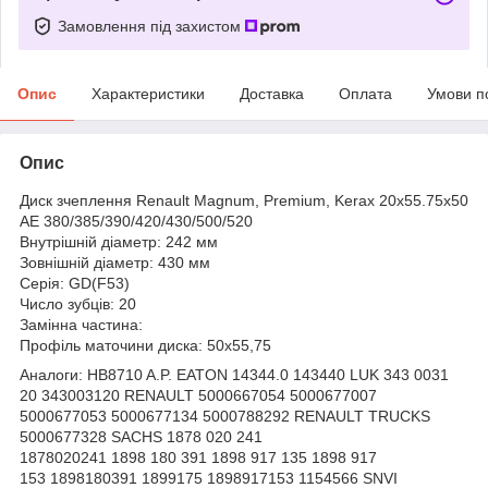
Замовлення під захистом
Опис
Характеристики
Доставка
Оплата
Умови п
Опис
Диск зчеплення Renault Magnum, Premium, Kerax 20x55.75x50
AE 380/385/390/420/430/500/520
Внутрішній діаметр: 242 мм
Зовнішній діаметр: 430 мм
Серія: GD(F53)
Число зубців: 20
Замінна частина:
Профіль маточини диска: 50x55,75
Аналоги: HB8710 A.P. EATON 14344.0 143440 LUK 343 0031
20 343003120 RENAULT 5000667054 5000677007
5000677053 5000677134 5000788292 RENAULT TRUCKS
5000677328 SACHS 1878 020 241
1878020241 1898 180 391 1898 917 135 1898 917
153 1898180391 1899175 1898917153 1154566 SNVI