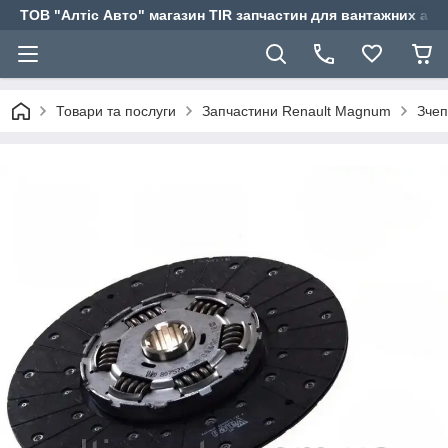
ТОВ "Алтіс Авто" магазин TIR запчастин для вантажних авт
Товари та послуги
Запчастини Renault Magnum
Зчеп