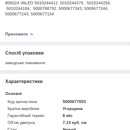
806024 VALEO 5010244412, 5010244379, 5010244256,
5010244184, 5000788792, 5000677343, 5000677244,
5000677243, 5000677154
Приховати
Спосіб упаковки
заводське паковання
Характеристики
Основні
Код запчастини
5000677053
Країна виробник
Угорщина
Гарантійний термін
6 міс
Об'єм двигуна
7.13 куб. см
Стан
Новий