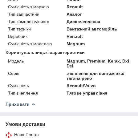
Сумісність з маркою
Renault
Тип запчастини
Аналог
Тип комплектуючого
Диск зчеплення
Тип техніки
Вантажний автомобіль
Виробник
Renault
Сумісність з моделлю
Magnum
Користувальницькі характеристики
Мoдель
Magnum, Premium, Kerax, Dxi
Dci
Серія
зчеплення для вантажівки/
тягача рено
Сумісність
Renault/Volvo
Тип зчеплення
Тягове управління
Приховати
Умови доставки
Нова Пошта