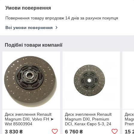
Умови повернення
Повернення товару впродовж 14 днів за рахунок покупця
Всі умови повернення
Подібні товари компанії
Диск зчеплення Renault
Диск зчеплення Renault
Диск
Magnum DXI, Volvo FH ➤
Magnum DXI, Premium
Magn
Wst 85003904
DCI, Kerax Євро 5-3, 24
Prem
шліци 430 мм
390/
3 830
6 760
15 
₴
₴
(420/440/320/480/430/390)
Євро