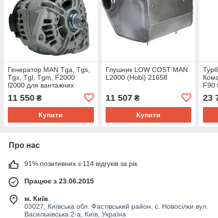
Генератор MAN Tga, Tgs,
Глушник LOW COST MAN
Турб
Tgx, Tgl, Tgm, F2000
L2000 (Hobi) 21658
Кома
l2000 для вантажних
F90 
автомобілів на тягач
D286
11 550
11 507
23 
₴
₴
Bosch 0124655009
вант
Ман
Купити
Купити
Про нас
91% позитивних з 114 відгуків за рік
Працює з 23.06.2015
м. Київ
03027, Київська обл. Фастівський район, с. Новосілки вул.
Васильківська 2-а, Київ, Україна