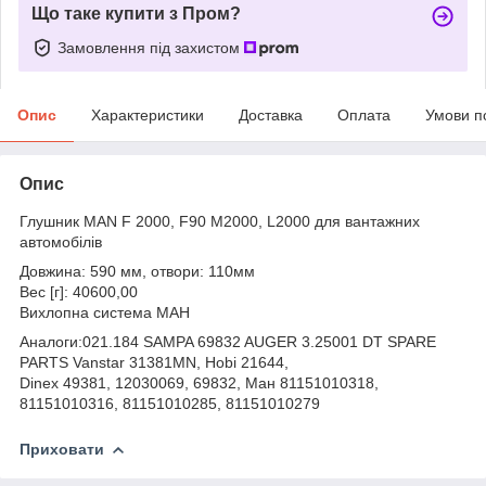
Що таке купити з Пром?
Замовлення під захистом
Опис
Характеристики
Доставка
Оплата
Умови п
Опис
Глушник MAN F 2000, F90 M2000, L2000 для вантажних
автомобілів
Довжина: 590 мм, отвори: 110мм
Вес [г]: 40600,00
Вихлопна система МАН
Аналоги:021.184 SAMPA 69832 AUGER 3.25001 DT SPARE
PARTS Vanstar 31381MN, Hobi 21644,
Dinex 49381, 12030069, 69832, Ман 81151010318,
81151010316, 81151010285, 81151010279
Приховати