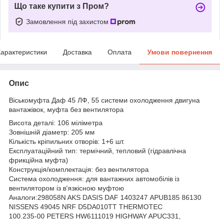
Що таке купити з Пром?
Замовлення під захистом
арактеристики
Доставка
Оплата
Умови повернення
Опис
Віськомуфта Даф 45 ЛФ, 55 системи охолодження двигуна
вантажівок, муфта без вентилятора
Висота деталі: 106 міліметра
Зовнішній діаметр: 205 мм
Кількість кріпильних отворів: 1+6 шт.
Експлуатаційний тип: термічний, тепловий (гідравлічна
фрикційна муфта)
Конструкція/комплектація: без вентилятора
Система охолодження: для вантажних автомобілів із
вентилятором із в'язкісною муфтою
Аналоги:298058N AKS DASIS DAF 1403247 APUB185 86130
NISSENS 49045 NRF D5DA010TT THERMOTEC
100.235-00 PETERS HW6111019 HIGHWAY APUC331,