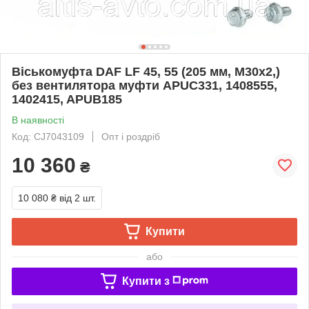
Віськомуфта DAF LF 45, 55 (205 мм, M30x2,)
без вентилятора муфти APUC331, 1408555,
1402415, APUB185
В наявності
Код: CJ7043109
Опт і роздріб
10 360
₴
10 080 ₴
від 2 шт.
Купити
або
Купити з