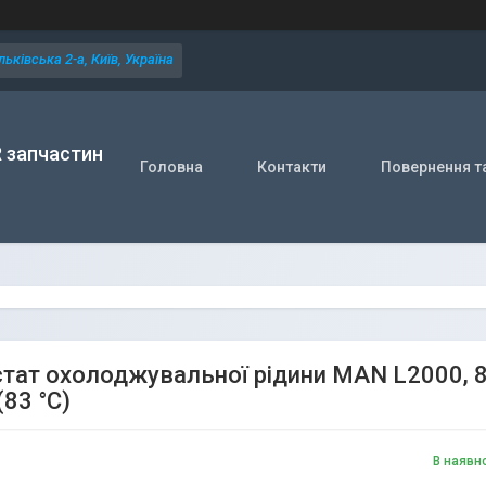
ьківська 2-а, Київ, Україна
R запчастин
Головна
Контакти
Повернення т
тат охолоджувальної рідини MAN L2000, 8.18
83 °C)
В наявн