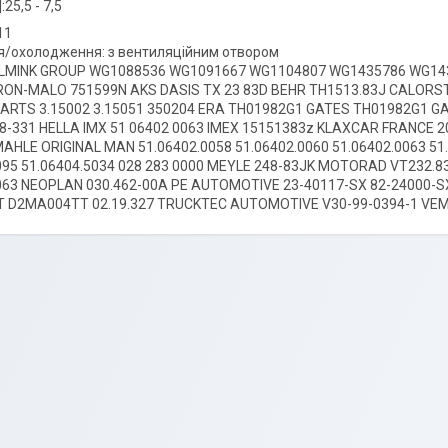
25,5 - 7,5
,11
ня/охолодження: з вентиляційним отвором
ILMINK GROUP WG1088536 WG1091667 WG1104807 WG1435786 WG1
RON-MALO 751599N AKS DASIS TX 23 83D BEHR TH1513.83J CALORS
ARTS 3.15002 3.15051 350204 ERA TH01982G1 GATES TH01982G1 G
8-331 HELLA IMX 51 06402 0063 IMEX 15151383z KLAXCAR FRANCE 2
MAHLE ORIGINAL MAN 51.06402.0058 51.06402.0060 51.06402.0063 51
095 51.06404.5034 028 283 0000 MEYLE 248-83JK MOTORAD VT232
0063 NEOPLAN 030.462-00A PE AUTOMOTIVE 23-40117-SX 82-24000
 D2MA004TT 02.19.327 TRUCKTEC AUTOMOTIVE V30-99-0394-1 VE