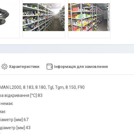
Характеристики
Інформація для замовлення
AN L2000, 8.183, 8.180, Tgl, Tgm, 8.150, F90
а відкривання [°C]:83
 немає
має
іаметр [мм]:67
діаметр [мм]:43