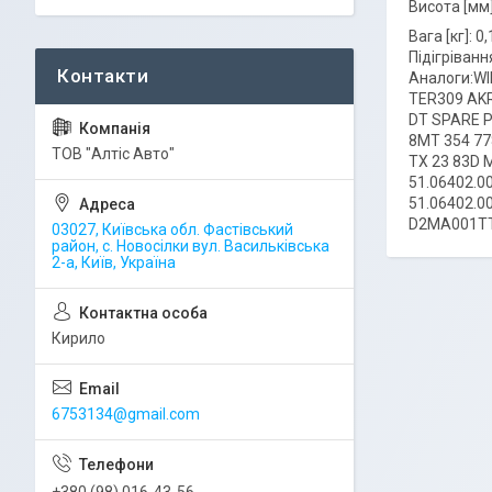
Висота [мм]:
Вага [кг]: 0
Підігріван
Аналоги:W
TER309 AK
DT SPARE P
8MT 354 77
ТОВ "Алтіс Авто"
TX 23 83D 
51.06402.0
51.06402.
D2MA001TT
03027, Київська обл. Фастівський
район, с. Новосілки вул. Васильківська
2-а, Київ, Україна
Кирило
6753134@gmail.com
+380 (98) 016-43-56