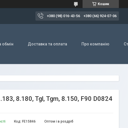
Кошик
+380 (98) 016-43-56
+380 (66) 924-07-06
а обмін
Доставка та оплата
Про компанію
Ст
3, 8.180, Tgl, Tgm, 8.150, F90 D0824
ості
Код:
FE15846
Оптом і в роздріб