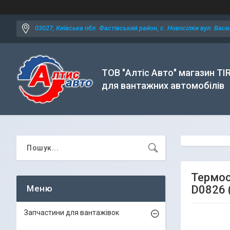
03027, Київська обл. Фастівський район, с. Новосілки вул. Васил
ТОВ "Алтіс Авто" магазин TI
для вантажних автомобілів
Термос
D0826 (
Запчастини для вантажівок