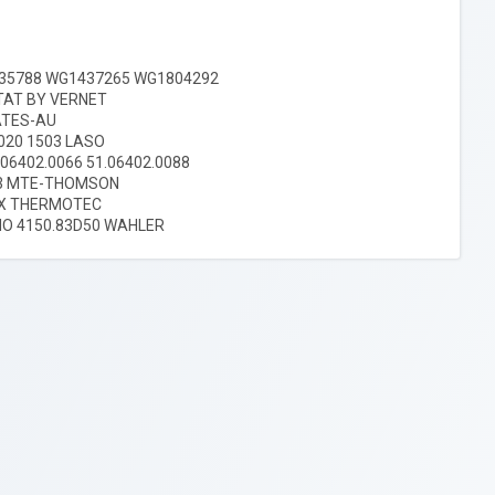
435788 WG1437265 WG1804292
TAT BY VERNET
ATES-AU
020 1503 LASO
.06402.0066 51.06402.0088
.83 MTE-THOMSON
-SX THERMOTEC
MO 4150.83D50 WAHLER