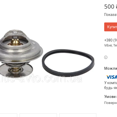
500 
Показат
Купи
+380 (9
Viber, 
У компа
будь-я
поверн