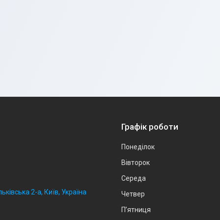
Графік роботи
Понеділок
Вівторок
Середа
ьківська 2-а, Київ, Україна
Четвер
Пʼятниця