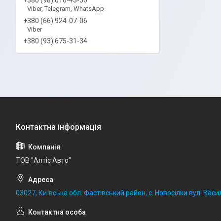
Viber, Telegram, WhatsApp
+380 (66) 924-07-06
Viber
+380 (93) 675-31-34
ТОВ "Алтіс Авто"
03027, Київська обл. Фастівський район, с. Новосілки вул. Васил