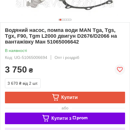
Водяний насос, помпа води MAN Tga, Tgs,
Tgx, F90, Tgm L2000 двигун D2676/D2066 на
вантажівку Ман 51065006642
В наявності
Код: UG-51065006694
Опт і роздріб
3 750
₴
3 670 ₴
від 2 шт.
Купити
або
Купити з