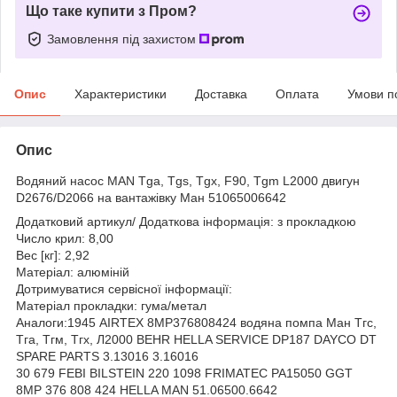
Що таке купити з Пром?
Замовлення під захистом
Опис
Характеристики
Доставка
Оплата
Умови п
Опис
Водяний насос MAN Tga, Tgs, Tgx, F90, Tgm L2000 двигун
D2676/D2066 на вантажівку Ман 51065006642
Додатковий артикул/ Додаткова інформація: з прокладкою
Число крил: 8,00
Вес [кг]: 2,92
Матеріал: алюміній
Дотримуватися сервісної інформації:
Матеріал прокладки: гума/метал
Аналоги:1945 AIRTEX 8MP376808424 водяна помпа Ман Тгс,
Тга, Тгм, Тгх, Л2000 BEHR HELLA SERVICE DP187 DAYCO DT
SPARE PARTS 3.13016 3.16016
30 679 FEBI BILSTEIN 220 1098 FRIMATEC PA15050 GGT
8MP 376 808 424 HELLA MAN 51.06500.6642