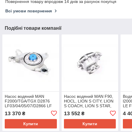
Повернення товару впродовж 14 днів за рахунок покупця
Всі умови повернення
Подібні товари компанії
Насос водяний MAN
Насос водяний MAN F90,
Вод
F2000/TGA/TGX D2876
HOCL, LION S CITY, LION
l200
LF03/04/05/07/D2866 LF
S COACH, LION S STAR,
LE F
23-28/32/41 (BF)
TGA, TGS, TGX (Febi)
Ман 
13 370
13 552
4 4
₴
₴
20160228760
102633
FE3
Купити
Купити