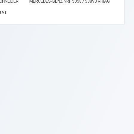
ER SCHNEIDER MERCEDES-BENZ NRF 50587 53893 RHIAG
RTAT