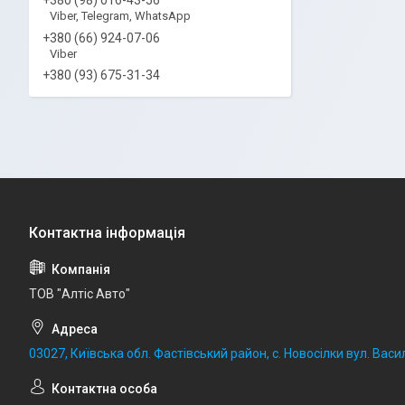
Viber, Telegram, WhatsApp
+380 (66) 924-07-06
Viber
+380 (93) 675-31-34
ТОВ "Алтіс Авто"
03027, Київська обл. Фастівський район, с. Новосілки вул. Васил