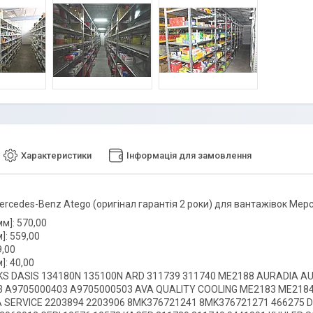
Характеристики
Інформація для замовлення
ercedes-Benz Atego (оригінал гарантія 2 роки) для вантажівок М
м]: 570,00
]: 559,00
9,00
]: 40,00
AKS DASIS 134180N 135100N ARD 311739 311740 ME2188 AURADIA 
3 A9705000403 A9705000503 AVA QUALITY COOLING ME2183 ME218
 SERVICE 2203894 2203906 8MK376721241 8MK376721271 466275 D