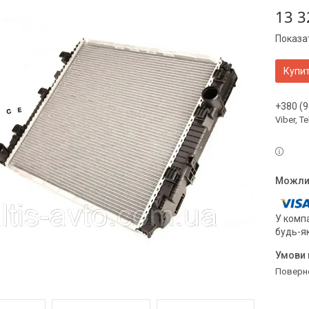
13 3
Показат
Купи
+380 (9
Viber, 
У компа
будь-я
поверн