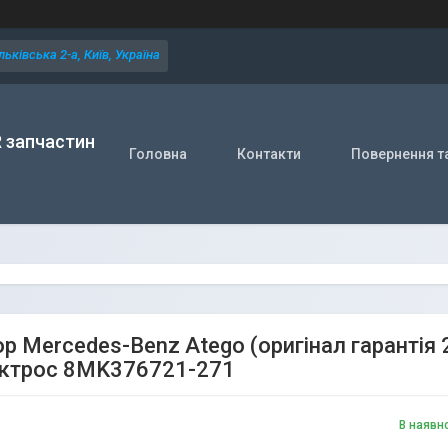
ьківська 2-а, Київ, Україна
R запчастин
Головна
Контакти
Повернення т
ор Mercedes-Benz Atego (оригінал гарантія
актрос 8MK376721-271
В наявн