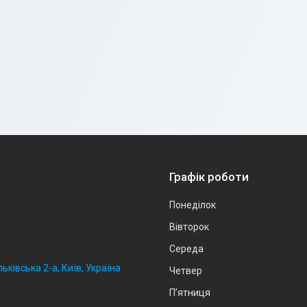
Графік роботи
Понеділок
Вівторок
Середа
ьківська 2-а, Київ, Україна
Четвер
Пʼятниця