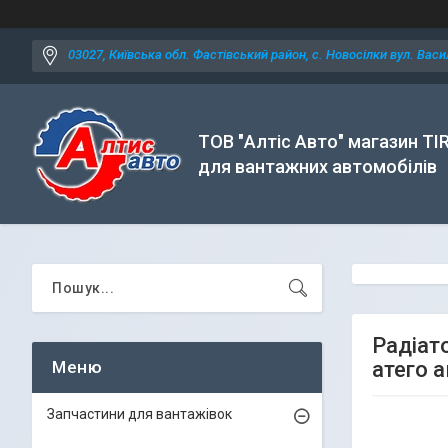
03027, Київська обл. Фастівський район, с. Новосілки вул. Васил
ТОВ "Алтіс Авто" магазин TI
для вантажних автомобілів
Радіат
атего 
Запчастини для вантажівок