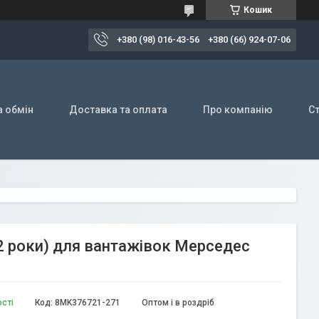
Кошик
+380 (98) 016-43-56
+380 (66) 924-07-06
а обмін
Доставка та оплата
Про компанію
Ст
 2 роки) для вантажівок Мерседес
ості
Код:
8MK376721-271
Оптом і в роздріб