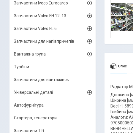
Запчастини Iveco Eurocargo
Запчастини Volvo FH 12, 13
Запчастини Volvo FL 6
Запчастини для напівпричепів
Вантажна група
Опис
Турбіни
Запчастини для вантажівок
Радіатор M
Універсальні деталі
Довжина [м
Ширина [мм
Автофурнітура
Вес [г]: 589
Глибина [мм
Аналоги: 
Стартера, генератори
970500050
BEHR HELLA
Запчастини TIR