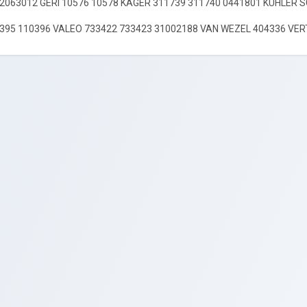
02063012 GERI 10576 10578 KAGER 311739 311740 0441801 KUHL
395 110396 VALEO 733422 733423 31002188 VAN WEZEL 404336 VE