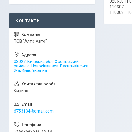
02063011 
110307
110308 110
ТОВ "Алтіс Авто"
03027, Київська обл. Фастівський
район, с. Новосілки вул. Васильківська
2-а, Київ, Україна
Кирило
6753134@gmail.com
+380 (98) 016-43-56