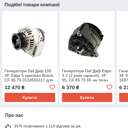
Подібні товари компанії
Генератори Daf Даф 105
Генератори Daf Даф Євро
Гене
XF Євро 5 оригінал Bosch,
3 2 (2 роки гарантії), XF
XF 9
CF 85 75 0124555117 для
95, CF 85 75 65 на тягач
169
вантажних автомобілів на
вантажівка для вантажних
12 470
6 370
6 2
₴
₴
тягач
автомобілів
Купити
Купити
Про нас
91% позитивних з 114 відгуків за рік