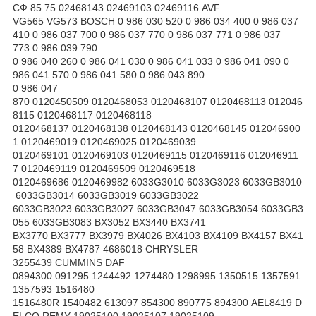
СФ 85 75 02468143 02469103 02469116 AVF
VG565 VG573 BOSCH 0 986 030 520 0 986 034 400 0 986 037
410 0 986 037 700 0 986 037 770 0 986 037 771 0 986 037
773 0 986 039 790
0 986 040 260 0 986 041 030 0 986 041 033 0 986 041 090 0
986 041 570 0 986 041 580 0 986 043 890
0 986 047
870 0120450509 0120468053 0120468107 0120468113 012046
8115 0120468117 0120468118
0120468137 0120468138 0120468143 0120468145 012046900
1 0120469019 0120469025 0120469039
0120469101 0120469103 0120469115 0120469116 012046911
7 0120469119 0120469509 0120469518
0120469686 0120469982 6033G3010 6033G3023 6033GB3010
6033GB3014 6033GB3019 6033GB3022
6033GB3023 6033GB3027 6033GB3047 6033GB3054 6033GB3
055 6033GB3083 BX3052 BX3440 BX3741
BX3770 BX3777 BX3979 BX4026 BX4103 BX4109 BX4157 BX41
58 BX4389 BX4787 4686018 CHRYSLER
3255439 CUMMINS DAF
0894300 091295 1244492 1274480 1298995 1350515 1357591
1357593 1516480
1516480R 1540482 613097 854300 890775 894300 AEL8419 D
ELCO REMY 19025100 19025107 19025109