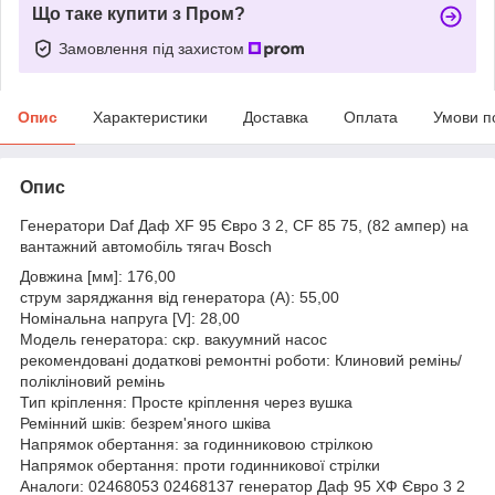
Що таке купити з Пром?
Замовлення під захистом
Опис
Характеристики
Доставка
Оплата
Умови п
Опис
Генератори Daf Даф XF 95 Євро 3 2, CF 85 75, (82 ампер) на
вантажний автомобіль тягач Bosch
Довжина [мм]: 176,00
струм заряджання від генератора (А): 55,00
Номінальна напруга [V]: 28,00
Модель генератора: скр. вакуумний насос
рекомендовані додаткові ремонтні роботи: Клиновий ремінь/
полікліновий ремінь
Тип кріплення: Просте кріплення через вушка
Ремінний шків: безрем'яного шківа
Напрямок обертання: за годинниковою стрілкою
Напрямок обертання: проти годинникової стрілки
Аналоги: 02468053 02468137 генератор Даф 95 ХФ Євро 3 2