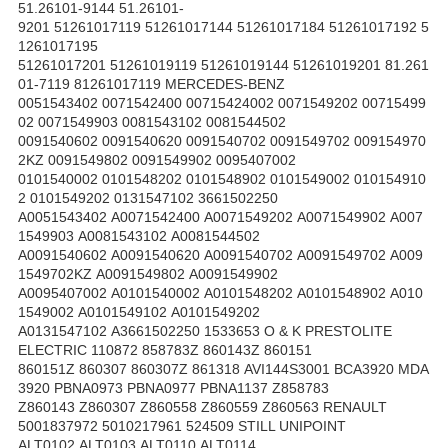
51.26101-9144 51.26101-
9201 51261017119 51261017144 51261017184 51261017192 5
1261017195
51261017201 51261019119 51261019144 51261019201 81.261
01-7119 81261017119 MERCEDES-BENZ
0051543402 0071542400 00715424002 0071549202 00715499
02 0071549903 0081543102 0081544502
0091540602 0091540620 0091540702 0091549702 009154970
2KZ 0091549802 0091549902 0095407002
0101540002 0101548202 0101548902 0101549002 010154910
2 0101549202 0131547102 3661502250
A0051543402 A0071542400 A0071549202 A0071549902 A007
1549903 A0081543102 A0081544502
A0091540602 A0091540620 A0091540702 A0091549702 A009
1549702KZ A0091549802 A0091549902
A0095407002 A0101540002 A0101548202 A0101548902 A010
1549002 A0101549102 A0101549202
A0131547102 A3661502250 1533653 O & K PRESTOLITE
ELECTRIC 110872 858783Z 860143Z 860151
860151Z 860307 860307Z 861318 AVI144S3001 BCA3920 MDA
3920 PBNA0973 PBNA0977 PBNA1137 Z858783
Z860143 Z860307 Z860558 Z860559 Z860563 RENAULT
5001837972 5010217961 524509 STILL UNIPOINT
ALT0102 ALT0103 ALT0110 ALT0114