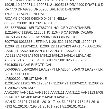
19025110 19025111 19025112 19025113 DRA4400 DRA7410 D
RA7770 DRA9790 DRB0260 DRB1030 DRB3890
1702113 FAUN GENERAL
RICAMBI040309 040340 040345 HELLA
8EL725736001 8EL732707001
8EL737758001 8EL737887001 HOLGER CRISTIANSEN
112159HC 112561 112561HC 113448 CA1035IR CA1505
CA1505IR CA1593 CA1593IR CA333IR IVECO
8007700 8033366 LETRIKA 11201522 11201705 11209417
11209421 11209421C 11209422 11209423 AAK1347 AAK1367
AAN0111 AAN3108 AAN3111 AAN3112 AAN3113
IA0522 IA0705 IA9408 IA9412 IA9413 IA9414 LEYLAND
A302 A321 A336 A654 LIEBHERR 10018258 6002025
6104058 LUCAS ELECTRICAL
LRA00977 LRA02504 LRA02779 LRA2504 LRA973 LRA977 LR
B00137 LRB00138
LRB00302 LRB137 MAHLE
11201522 11201705 11209417 11209421 11209421C 11209422
11209423 AAK1347
AAK1367 AAN0111 AAN3108 AAN3111 AAN3112 AAN3113 IA05
22 IA0705 IA9408 IA9412 IA9413 IA9414
MAN 51.26101-7119 51.26101-7144 51.26101-7184 51.26101-
7192 51.26101-7195 51.26101-7201 51.26101-9119