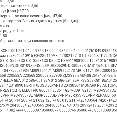
м]: 13,50
ріпильних отворів: 3,00
кут [град.]: 67,00
терня — основна позиція [мм]: 47,40
ня стартера: Вільно відштовхується (бендик)
стина:
градуси: links
1 50
бертання: за годинниковою стрілкою
SCH 0 001 261 049 0 986 018 090 0 986 025 450 0001261049 0986018
тажівка F042510915 F042S01199 F042S02127 STR-7906 STR7906 C
S CST35628GS CST35631GS DELCO REMY 19081000 19081015 19081
RS0109N DRS0109X DRS0539 DRS0539N DRS0539X RAS11640 DT SPA
1 4047755091934 M009T61171 M009T62173 M9T61171 SA5C0004 SE
558 220558A 220563 220569 227906 ZM2897 ZM3408 ZM8408 FEBI B
7 HELLA 8EA 012 586-051 8EA 012 586-291 8EA 738 258-381 8EA01
381 42018090 HERTH+BUSS ELPARTS 20430564 MONARK PE AUTOMO
 PRESTOLITE ELECTRIC 860511 860511GB M009T82171 M90R3547S
EVPP M90R3557SE M90R3557SE-VPP M90R3557SEVPP RENAULT 50 0
564 74 20 714 203 74 21 632 125 74 85 013 211 7420430564 7420714
7679 20430564 20430565 20430584 20431073 20572417 20714203 
5117 3827444 85000087 85000677 85000746 85006746 85013089 8