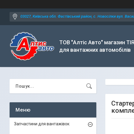
03027, Київська обл. Фастівський район, с. Новосілки вул. Васил
ТОВ "Алтіс Авто" магазин TI
для вантажних автомобілів
Стартер
компле
Запчастини для вантажівок