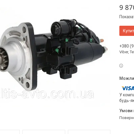
9 87
Показат
Купи
+380 (9
Viber, 
У компа
будь-я
поверн