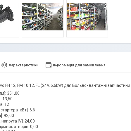
Характеристики
Інформація для замовлення
vo FH 12, FM 10 12, FL (24V, 6,6kW) для Вольво- вантажні запчастин
м]: 351,00
: 13,50
в: 12
стартера [кВт]: 6.6
: 92,00
напруга [V]: 24,00
арізних отворів: 0,00