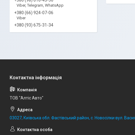
Viber, Telegram, WhatsApp
+380 (66) 924-07-06
Viber
+380 (93) 675-31-34
ТОВ "Алтіс Авто"
03027, Київська обл. Фастівський район, с. Новосілки вул. Васил