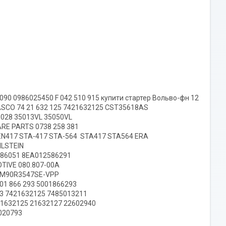
090 0986025450 F 042 510 915 купити стартер Вольво-фн 12
ASCO 74 21 632 125 7421632125 CST35618AS
028 35013VL 35050VL
RE PARTS 0738 258 381
N417 STA-417 STA-564 STA417 STA564 ERA
ILSTEIN
2586051 8EA012586291
TIVE 080.807-00A
E M90R3547SE-VPP
1 866 293 5001866293
203 7421632125 7485013211
21632125 21632127 22602940
5020793