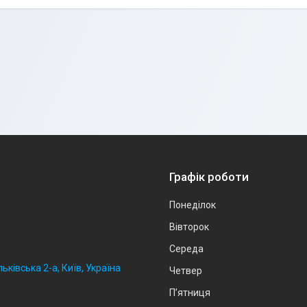
Графік роботи
Понеділок
Вівторок
Середа
ьківська 2-а, Київ, Україна
Четвер
Пʼятниця