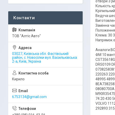
отвори 3 [м
Кількість к
Кріпильний 
Ведуча шес
Виготовлен
Замінна ча
Положення/
Клема: 30 3
ТОВ "Алтіс Авто"
Напрямок о
Аналоги:BO
03027, Київська обл. Фастівський
ФМ 10 ван
район, с. Новосілки вул. Васильківська
CST35618G
2-а, Київ, Україна
DRS0109 D
073825838
220263 220
Кирило
48995 4899
8EA738258
08080700A
M90R3547S
6753134@gmail.com
74 20 430 
VOLVO 1112
292893 315
+380 (98) 016-43-56