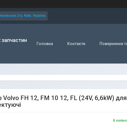
ьківська 2-а, Київ, Україна
R запчастин
Головна
Контакти
Повернення т
 Volvo FH 12, FM 10 12, FL (24V, 6,6kW) д
ктуючі
В наявн