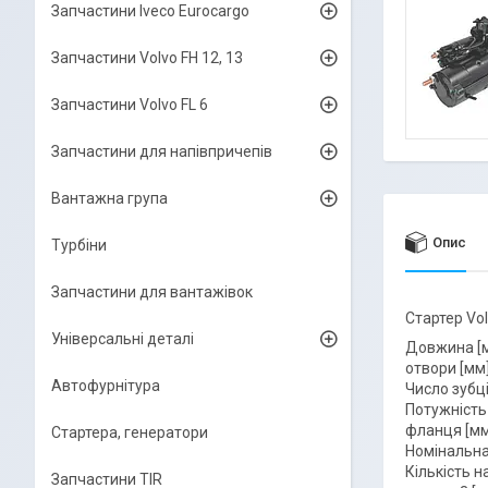
Запчастини Iveco Eurocargo
Запчастини Volvo FH 12, 13
Запчастини Volvo FL 6
Запчастини для напівпричепів
Вантажна група
Опис
Турбіни
Запчастини для вантажівок
Стартер Vol
Універсальні деталі
Довжина [м
отвори [мм]
Автофурнітура
Число зубці
Потужність 
фланця [мм]
Стартера, генератори
Номінальна 
Кількість н
Запчастини TIR