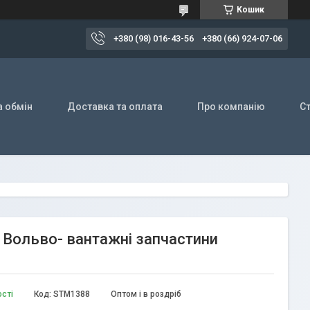
Кошик
+380 (98) 016-43-56
+380 (66) 924-07-06
а обмін
Доставка та оплата
Про компанію
Ст
ля Вольво- вантажні запчастини
ості
Код:
STM1388
Оптом і в роздріб