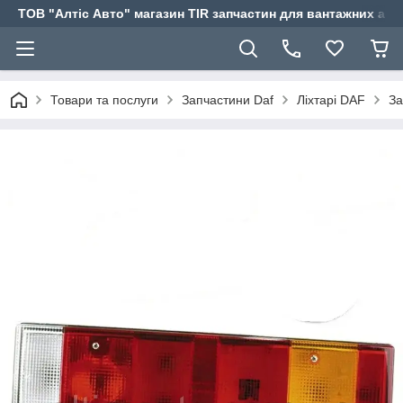
ТОВ "Алтіс Авто" магазин TIR запчастин для вантажних авт
Товари та послуги
Запчастини Daf
Ліхтарі DAF
За