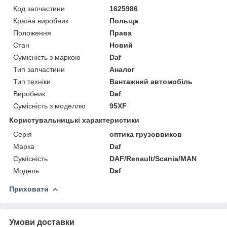
Код запчастини
1625986
Країна виробник
Польща
Положення
Права
Стан
Новий
Сумісність з маркою
Daf
Тип запчастини
Аналог
Тип техніки
Вантажний автомобіль
Виробник
Daf
Сумісність з моделлю
95XF
Користувальницькі характеристики
Серія
оптика грузоввиков
Марка
Daf
Сумісність
DAF/Renault/Scania/MAN
Мoдель
Daf
Приховати
Умови доставки