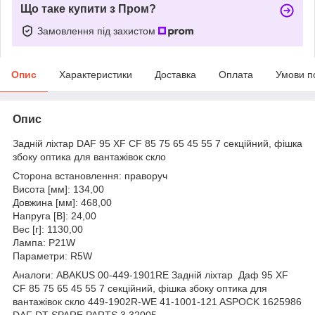
Що таке купити з Пром?
Замовлення під захистом
Опис
Характеристики
Доставка
Оплата
Умови п
Опис
Задній ліхтар DAF 95 XF СF 85 75 65 45 55 7 секційний, фішка
збоку оптика для вантажівок скло
Сторона встановлення: праворуч
Висота [мм]: 134,00
Довжина [мм]: 468,00
Напруга [В]: 24,00
Вес [г]: 1130,00
Лампа: P21W
Параметри: R5W
Аналоги: ABAKUS 00-449-1901RE Задній ліхтар Даф 95 XF
СF 85 75 65 45 55 7 секційний, фішка збоку оптика для
вантажівок скло 449-1902R-WE 41-1001-121 ASPOCK 1625986
DAF DT SPARE PARTS 3.32005