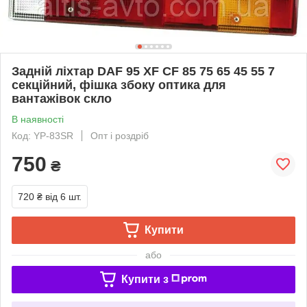
Задній ліхтар DAF 95 XF СF 85 75 65 45 55 7
секційний, фішка збоку оптика для
вантажівок скло
В наявності
Код: YP-83SR
Опт і роздріб
750
₴
720 ₴
від 6 шт.
Купити
або
Купити з