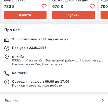
ДАФ 1401713
світло LED-оптика для
Мідл
вантажівок скло фари
для 
780
670
700
₴
₴
Купити
Купити
Про нас
91% позитивних з 114 відгуків за рік
Працює з 23.06.2015
м. Київ
03027, Київська обл. Фастівський район, с. Новосілки вул.
Васильківська 2-а, Київ, Україна
Контакти
Сьогодні працює з 09:00 до 17:00
Показати весь графік роботи
Про нас