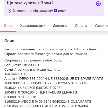
Що таке купити з Пром?
Замовлення під захистом
Опис
Характеристики
Доставка
Оплата
Умови п
Опис
Iveco протитуманні фари Stralis long-range, H1 фара Івеко
Страліс Єврокарго Eurocargo оптика для вантажівок
Сторона встановлення: з обох боків.
Специфікація: 2003 ->
Секція/частина: внутрішня частина
Тип ламп: H1
Аналоги: DEPO 663-2004N-UE 6632004NUE DT SPARE PARTS
1606.80043 160680043 4047755710934 5 0403 2148
504032148 540/705 540705 IT 0703F
18040 IT0703F18040 HERTH+BUSS ELPARTS
81680018 81680218
81680219 IVECO 5 0403 2148 504032148 OLSA PARTS
8.50.056.00 85005600 PE AUTOMOTIVE 020.076-00A