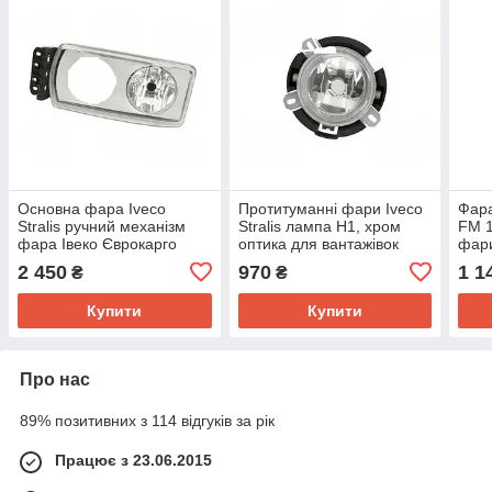
Основна фара Iveco
Протитуманні фари Iveco
Фара
Stralis ручний механізм
Stralis лампа H1, хром
FM 1
фара Івеко Єврокарго
оптика для вантажівок
фари
Eurocargo Trekker оптика
вербо страліс єврокарго
для 
2 450
970
1 1
₴
₴
для вантажівок
скло
прот
Купити
Купити
Про нас
89% позитивних з 114 відгуків за рік
Працює з 23.06.2015