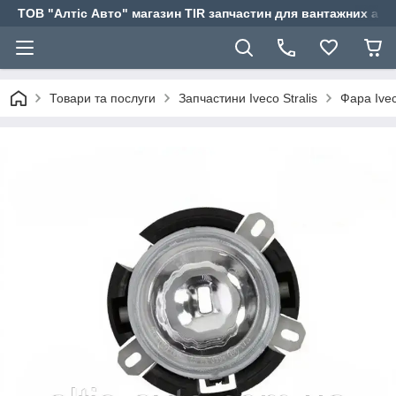
ТОВ "Алтіс Авто" магазин TIR запчастин для вантажних авт
Товари та послуги
Запчастини Iveco Stralis
Фара Ivec