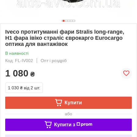
Iveco протитуманні фари Stralis long-range,
H1 фара івіко страліс єврокарго Eurocargo
оптика для вантажівок
В наявності
Код: FL-IV002
Опт і роздріб
1 080
₴
1 030 ₴
від 2 шт.
Купити
або
Купити з