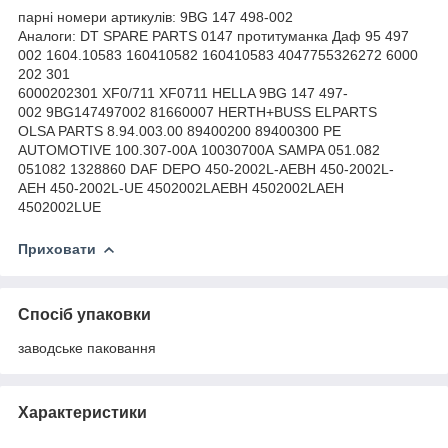
парні номери артикулів: 9BG 147 498-002
Аналоги: DT SPARE PARTS 0147 протитуманка Даф 95 497
002 1604.10583 160410582 160410583 4047755326272 6000
202 301
6000202301 XF0/711 XF0711 HELLA 9BG 147 497-
002 9BG147497002 81660007 HERTH+BUSS ELPARTS
OLSA PARTS 8.94.003.00 89400200 89400300 PE
AUTOMOTIVE 100.307-00A 10030700A SAMPA 051.082
051082 1328860 DAF DEPO 450-2002L-AEBH 450-2002L-
AEH 450-2002L-UE 4502002LAEBH 4502002LAEH
4502002LUE
Приховати
Спосіб упаковки
заводське паковання
Характеристики