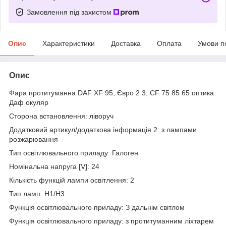
Замовлення під захистом
Опис
Характеристики
Доставка
Оплата
Умови п
Опис
Фара протитуманна DAF XF 95, Євро 2 3, CF 75 85 65 оптика
Даф окуляр
Сторона встановлення: ліворуч
Додатковий артикул/додаткова інформація 2: з лампами
розжарювання
Тип освітлювального приладу: Галоген
Номінальна напруга [V]: 24
Кількість функцій лампи освітлення: 2
Тип ламп: H1/H3
Функція освітлювального приладу: З дальнім світлом
Функція освітлювального приладу: з протитуманним ліхтарем