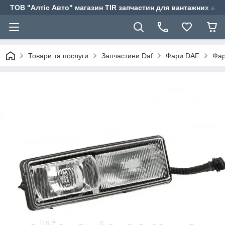
ТОВ "Алтіс Авто" магазин TIR запчастин для вантажних авт
Товари та послуги
Запчастини Daf
Фари DAF
Фар