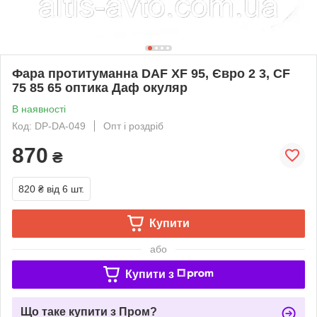
Фара протитуманна DAF XF 95, Євро 2 3, CF
75 85 65 оптика Даф окуляр
В наявності
Код: DP-DA-049
Опт і роздріб
870
₴
820 ₴
від 6 шт.
Купити
або
Купити з
Що таке купити з Пром?