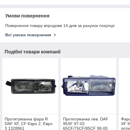
Умови повернення
Повернення товару впродовж 14 днів за рахунок покупця
Всі умови повернення
Подібні товари компанії
Протитуманна фара R
Протитуманка лев. DAF
Фара
DAF XF, CF Євро 2, Євро
95XF 97-02
XF 9
3 1328861
65CF/75CF/85CF 98-00
опти