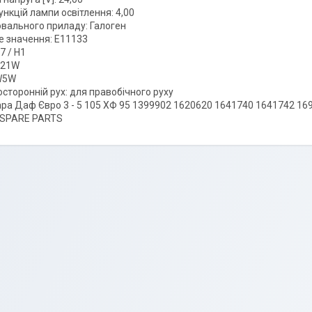
ункцій лампи освітлення: 4,00
ювального приладу: Галоген
е значення: E11133
7 / H1
P21W
 W5W
осторонній рух: для правобічного руху
ра Даф Євро 3 - 5 105 ХФ 95 1399902 1620620 1641740 1641742 16
 SPARE PARTS