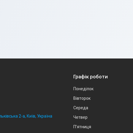
Графік роботи
Понеділок
Вівторок
Середа
ьківська 2-а, Київ, Україна
Четвер
Пʼятниця