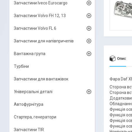
Запчастини Iveco Eurocargo
Запчастини Volvo FH 12, 13
Запчастини Volvo FL 6
Запчастини для напівпричепів
Вантажна група
Опис
Турбіни
Запчастини для вантажівок
Фара Daf XF
Сторона вс
Універсальні деталі
Сторона вс
Додатковий
Обладнання
Автофурнітура
Функція ос
Функція ос
Стартера, генератори
Функція ос
Функція ос
Запчастини TIR
Номінальна 