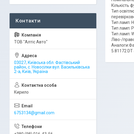
Кількість ф
Тип освітл
перевірков
Тип ламп: H
Тип ламп: 
Тип ламп:
Ліво-/прав
ТОВ "Алтіс Авто"
Аналоги:Фа
5.81172 DT
03027, Київська обл. Фастівський
район, с. Новосілки вул. Васильківська
2-а, Київ, Україна
Кирило
6753134@gmail.com
+380 (98) 016-43-56