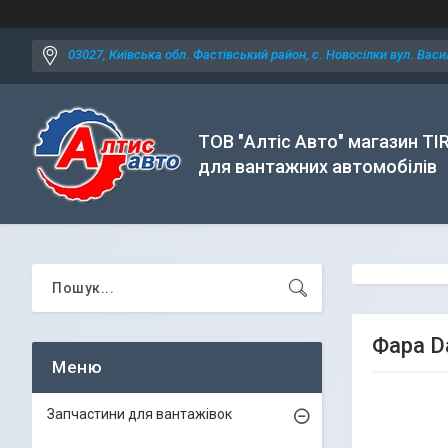
03027, Київська обл. Фастівський район, с. Новосілки вул. Васил
ТОВ "Алтіс Авто" магазин TI
для вантажних автомобілів
Фара Da
Запчастини для вантажівок