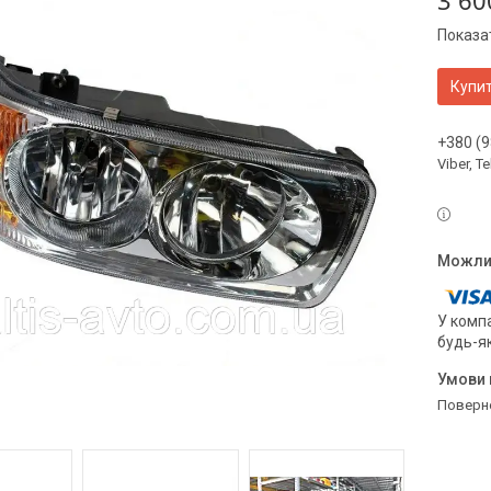
3 60
Показат
Купи
+380 (9
Viber, 
У компа
будь-я
поверн