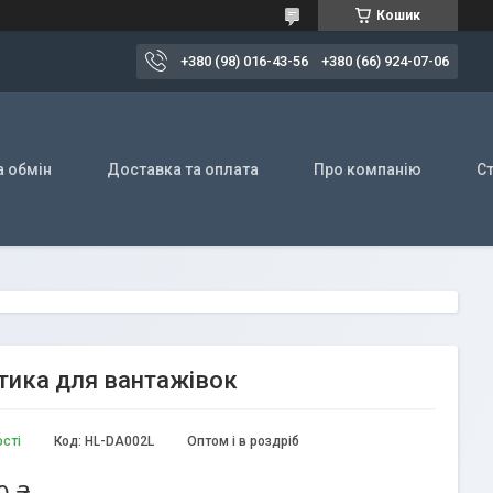
Кошик
+380 (98) 016-43-56
+380 (66) 924-07-06
а обмін
Доставка та оплата
Про компанію
Ст
оптика для вантажівок
ості
Код:
HL-DA002L
Оптом і в роздріб