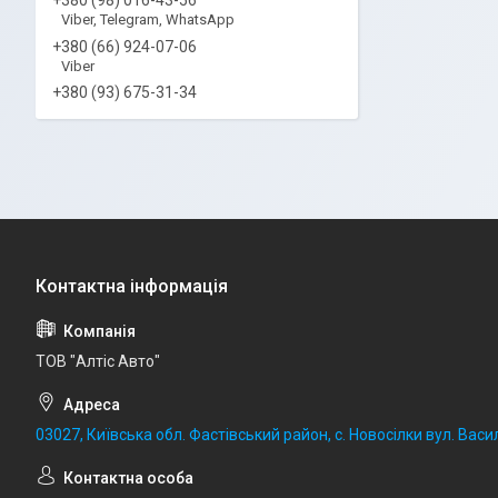
Viber, Telegram, WhatsApp
+380 (66) 924-07-06
Viber
+380 (93) 675-31-34
ТОВ "Алтіс Авто"
03027, Київська обл. Фастівський район, с. Новосілки вул. Васил