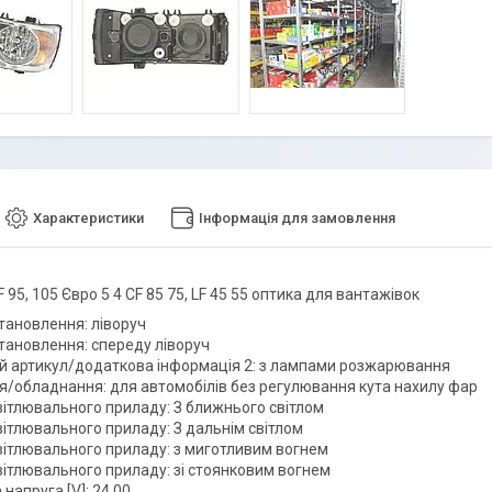
Характеристики
Інформація для замовлення
 95, 105 Євро 5 4 CF 85 75, LF 45 55 оптика для вантажівок
тановлення: ліворуч
тановлення: спереду ліворуч
 артикул/додаткова інформація 2: з лампами розжарювання
/обладнання: для автомобілів без регулювання кута нахилу фар
вітлювального приладу: З ближнього світлом
вітлювального приладу: З дальнім світлом
вітлювального приладу: з миготливим вогнем
вітлювального приладу: зі стоянковим вогнем
напруга [V]: 24,00