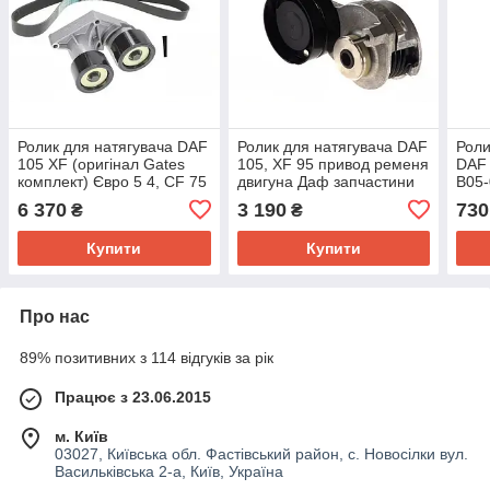
Ролик для натягувача DAF
Ролик для натягувача DAF
Роли
105 XF (оригінал Gates
105, XF 95 привод ременя
DAF
комплект) Євро 5 4, CF 75
двигуна Даф запчастини
B05-
85 MX265-MX375 10.05-
Євро 4 5
6 370
3 190
730
₴
₴
1896760
Купити
Купити
Про нас
89% позитивних з 114 відгуків за рік
Працює з 23.06.2015
м. Київ
03027, Київська обл. Фастівський район, с. Новосілки вул.
Васильківська 2-а, Київ, Україна