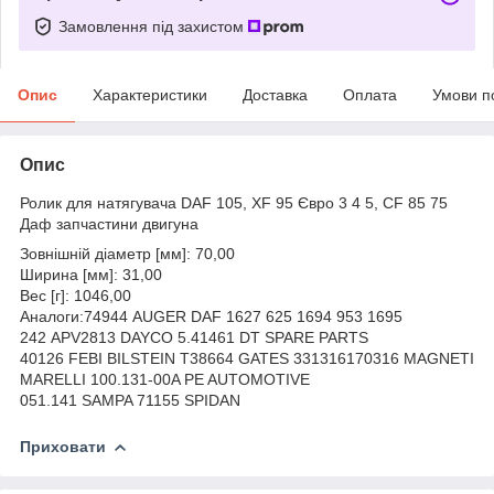
Замовлення під захистом
Опис
Характеристики
Доставка
Оплата
Умови п
Опис
Ролик для натягувача DAF 105, XF 95 Євро 3 4 5, CF 85 75
Даф запчастини двигуна
Зовнішній діаметр [мм]: 70,00
Ширина [мм]: 31,00
Вес [г]: 1046,00
Аналоги:74944 AUGER DAF 1627 625 1694 953 1695
242 APV2813 DAYCO 5.41461 DT SPARE PARTS
40126 FEBI BILSTEIN T38664 GATES 331316170316 MAGNETI
MARELLI 100.131-00A PE AUTOMOTIVE
051.141 SAMPA 71155 SPIDAN
Приховати